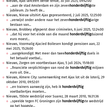
Nieuws, Ajax lanceert derde tenue, 30 juli 2025, 09:42:00
...aan de stad Amsterdam en zijn zeven
honderdvijftig
ste
jubileum. Zo heeft de...
Nieuws, Nieuw uitshirt Ajax gepresenteerd, 2 juli 2025, 12:25:00
...verwijst onder andere naar het zeven
honderdvijftig
jarige
bestaan van...
Nieuws, Brobbey afgeperst door criminelen, 6 juni 2025, 12:24:00
...dat hij voor het einde van die maand
honderdvijftig
duizend
euro moest...
Nieuws, Voormalig Ajacied Boilesen kondigt pensioen aan, 22
mei 2025, 15:26:00
...aangekondigd. Met meer dan twee
honderdvijftig
duels in
het betaald voetbal...
Nieuws, Zorgen om voortbestaan Ajax, 5 juli 2024, 15:18:00
...financiële verplichtingen van rond de
honderdvijftig
miljoen
euro uit. Die...
Nieuws, Almere City: samenwerking met Ajax lot uit de loterij, 29
oktober 2010, 09:52:01
...en trainers aanwezig zijn, heb ik
honderdvijftig
voetballertjes moeten...
Nieuws, 150ste wedstrijd voor Suarez, 28 maart 2010, 16:31:36
...speelde tegen FC Groningen zijn
honderdvijftig
ste wedstrijd
op het hoogste...