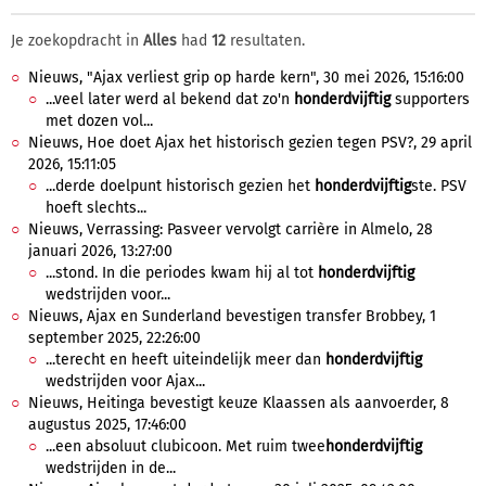
Je zoekopdracht in
Alles
had
12
resultaten.
Nieuws, "Ajax verliest grip op harde kern", 30 mei 2026, 15:16:00
...veel later werd al bekend dat zo'n
honderdvijftig
supporters
met dozen vol...
Nieuws, Hoe doet Ajax het historisch gezien tegen PSV?, 29 april
2026, 15:11:05
...derde doelpunt historisch gezien het
honderdvijftig
ste. PSV
hoeft slechts...
Nieuws, Verrassing: Pasveer vervolgt carrière in Almelo, 28
januari 2026, 13:27:00
...stond. In die periodes kwam hij al tot
honderdvijftig
wedstrijden voor...
Nieuws, Ajax en Sunderland bevestigen transfer Brobbey, 1
september 2025, 22:26:00
...terecht en heeft uiteindelijk meer dan
honderdvijftig
wedstrijden voor Ajax...
Nieuws, Heitinga bevestigt keuze Klaassen als aanvoerder, 8
augustus 2025, 17:46:00
...een absoluut clubicoon. Met ruim twee
honderdvijftig
wedstrijden in de...