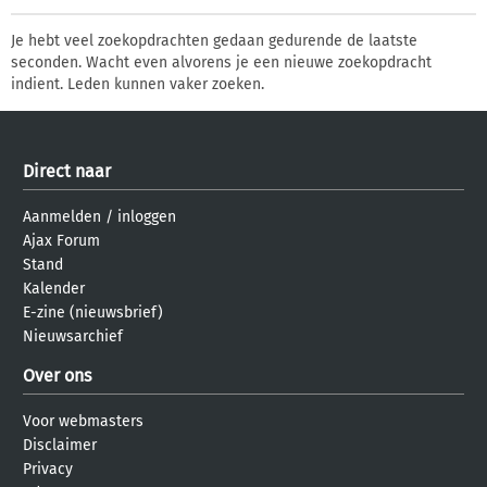
Je hebt veel zoekopdrachten gedaan gedurende de laatste
seconden. Wacht even alvorens je een nieuwe zoekopdracht
indient. Leden kunnen vaker zoeken.
Direct naar
Aanmelden
/
inloggen
Ajax Forum
Stand
Kalender
E-zine (nieuwsbrief)
Nieuwsarchief
Over ons
Voor webmasters
Disclaimer
Privacy