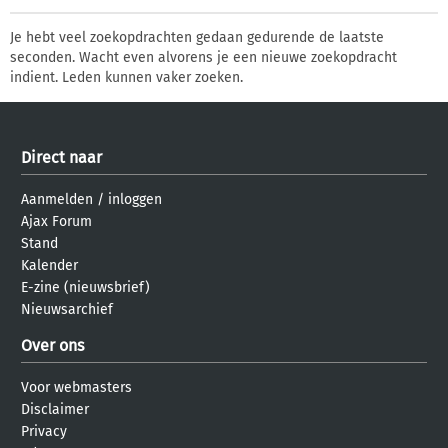
Je hebt veel zoekopdrachten gedaan gedurende de laatste
seconden. Wacht even alvorens je een nieuwe zoekopdracht
indient. Leden kunnen vaker zoeken.
Direct naar
Aanmelden
/
inloggen
Ajax Forum
Stand
Kalender
E-zine (nieuwsbrief)
Nieuwsarchief
Over ons
Voor webmasters
Disclaimer
Privacy