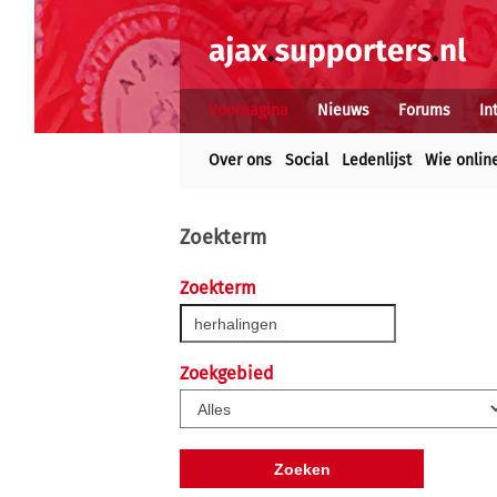
Voorpagina
Nieuws
Forums
In
Over ons
Social
Ledenlijst
Wie onlin
Zoekterm
Zoekterm
Zoekgebied