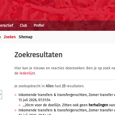
teractief
Club
Profiel
e
Zoeken
Sitemap
Zoekresultaten
Hier kan je nieuws en reacties doorzoeken. Ben je op zoek na
de
ledenlijst
.
Je zoekopdracht in
Alles
had
25
resultaten.
Inkomende transfers & transfergeruchten, Zomer transfer 
13 juli 2026, 07:31:54
...20cm voor de doellijn. Zitten ook geen
herhalingen
van 
Inkomende transfers & transfergeruchten, Zomer transfer 