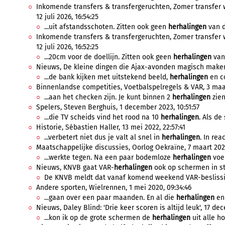
Inkomende transfers & transfergeruchten, Zomer transfer 
12 juli 2026, 16:54:25
...uit afstandsschoten. Zitten ook geen
herhalingen
van d
Inkomende transfers & transfergeruchten, Zomer transfer 
12 juli 2026, 16:52:25
...20cm voor de doellijn. Zitten ook geen
herhalingen
van 
Nieuws, De kleine dingen die Ajax-avonden magisch maken,
...de bank kijken met uitstekend beeld,
herhalingen
en co
Binnenlandse competities, Voetbalspelregels & VAR, 3 maar
...aan het checken zijn. Je kunt binnen 2
herhalingen
zien
Spelers, Steven Berghuis, 1 december 2023, 10:51:57
...die TV scheids vind het rood na 10
herhalingen
. Als de
Historie, Sébastien Haller, 13 mei 2022, 22:57:41
...verbetert niet dus je valt al snel in
herhalingen
. In reac
Maatschappelijke discussies, Oorlog Oekraïne, 7 maart 2022
...werkte tegen. Na een paar bodemloze
herhalingen
voel
Nieuws, KNVB gaat VAR-
herhalingen
ook op schermen in sta
De KNVB meldt dat vanaf komend weekend VAR-beslissin
Andere sporten, Wielrennen, 1 mei 2020, 09:34:46
...gaan over een paar maanden. En al die
herhalingen
en 
Nieuws, Daley Blind: 'Drie keer scoren is altijd leuk', 17 de
...kon ik op de grote schermen de
herhalingen
uit alle h