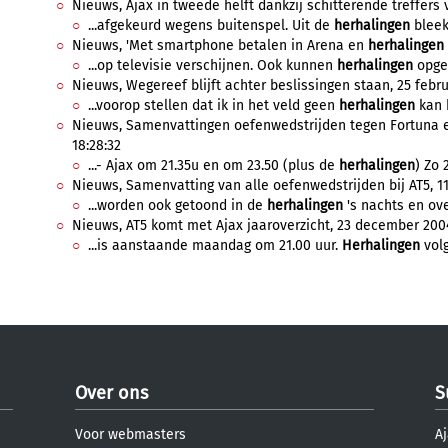
Nieuws, Ajax in tweede helft dankzij schitterende treffers v
...afgekeurd wegens buitenspel. Uit de
herhalingen
bleek 
Nieuws, 'Met smartphone betalen in Arena en
herhalingen
...op televisie verschijnen. Ook kunnen
herhalingen
opgev
Nieuws, Wegereef blijft achter beslissingen staan, 25 februa
...voorop stellen dat ik in het veld geen
herhalingen
kan b
Nieuws, Samenvattingen oefenwedstrijden tegen Fortuna en 
18:28:32
...- Ajax om 21.35u en om 23.50 (plus de
herhalingen
) Zo 
Nieuws, Samenvatting van alle oefenwedstrijden bij AT5, 11 j
...worden ook getoond in de
herhalingen
's nachts en ove
Nieuws, AT5 komt met Ajax jaaroverzicht, 23 december 2004
...is aanstaande maandag om 21.00 uur.
Herhalingen
volg
Over ons
S
Voor webmasters
Aj