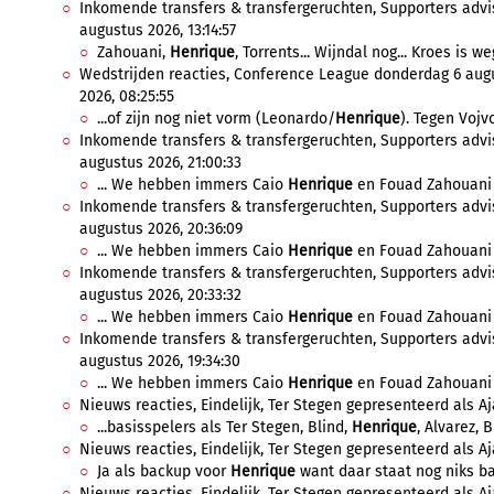
Inkomende transfers & transfergeruchten, Supporters advis
augustus 2026, 13:14:57
Zahouani,
Henrique
, Torrents... Wijndal nog... Kroes is we
Wedstrijden reacties, Conference League donderdag 6 augu
2026, 08:25:55
...of zijn nog niet vorm (Leonardo/
Henrique
). Tegen Vojv
Inkomende transfers & transfergeruchten, Supporters advis
augustus 2026, 21:00:33
... We hebben immers Caio
Henrique
en Fouad Zahouani a
Inkomende transfers & transfergeruchten, Supporters advis
augustus 2026, 20:36:09
... We hebben immers Caio
Henrique
en Fouad Zahouani a
Inkomende transfers & transfergeruchten, Supporters advis
augustus 2026, 20:33:32
... We hebben immers Caio
Henrique
en Fouad Zahouani a
Inkomende transfers & transfergeruchten, Supporters advis
augustus 2026, 19:34:30
... We hebben immers Caio
Henrique
en Fouad Zahouani a
Nieuws reacties, Eindelijk, Ter Stegen gepresenteerd als Aja
...basisspelers als Ter Stegen, Blind,
Henrique
, Alvarez, B
Nieuws reacties, Eindelijk, Ter Stegen gepresenteerd als Aj
Ja als backup voor
Henrique
want daar staat nog niks ba
Nieuws reacties, Eindelijk, Ter Stegen gepresenteerd als Aja