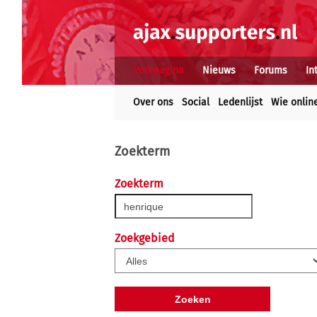
Voorpagina
Nieuws
Forums
In
Over ons
Social
Ledenlijst
Wie onlin
Zoekterm
Zoekterm
Zoekgebied