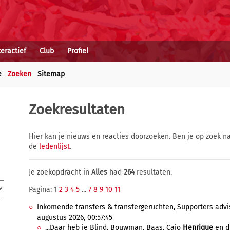
teractief
Club
Profiel
e
Zoeken
Sitemap
Zoekresultaten
Hier kan je nieuws en reacties doorzoeken. Ben je op zoek na
de
ledenlijst
.
Je zoekopdracht in
Alles
had
264
resultaten.
Pagina: 1
2
3
4
5
...
7
8
9
10
11
Inkomende transfers & transfergeruchten, Supporters advi
augustus 2026, 00:57:45
...Daar heb je Blind, Bouwman, Baas, Caio
Henrique
en du