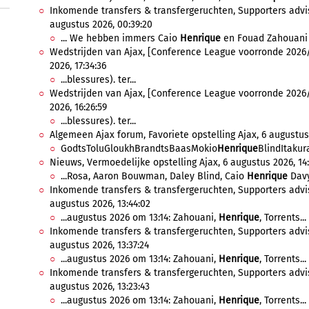
Inkomende transfers & transfergeruchten, Supporters advi
augustus 2026, 00:39:20
... We hebben immers Caio
Henrique
en Fouad Zahouani a
Wedstrijden van Ajax, [Conference League voorronde 2026/
2026, 17:34:36
...blessures). ter...
Wedstrijden van Ajax, [Conference League voorronde 2026/
2026, 16:26:59
...blessures). ter...
Algemeen Ajax forum, Favoriete opstelling Ajax, 6 augustus 
GodtsToluGloukhBrandtsBaasMokio
Henrique
BlindItakur
Nieuws, Vermoedelijke opstelling Ajax, 6 augustus 2026, 14:
...Rosa, Aaron Bouwman, Daley Blind, Caio
Henrique
Davy
Inkomende transfers & transfergeruchten, Supporters advis
augustus 2026, 13:44:02
...augustus 2026 om 13:14: Zahouani,
Henrique
, Torrents...
Inkomende transfers & transfergeruchten, Supporters advis
augustus 2026, 13:37:24
...augustus 2026 om 13:14: Zahouani,
Henrique
, Torrents...
Inkomende transfers & transfergeruchten, Supporters advis
augustus 2026, 13:23:43
...augustus 2026 om 13:14: Zahouani,
Henrique
, Torrents...