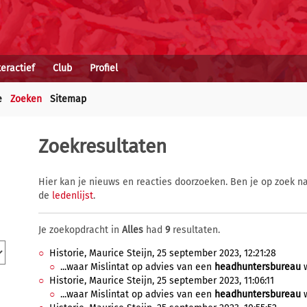
teractief
Club
Profiel
e
Zoeken
Sitemap
Zoekresultaten
Hier kan je nieuws en reacties doorzoeken. Ben je op zoek na
de
ledenlijst
.
Je zoekopdracht in
Alles
had
9
resultaten.
Historie, Maurice Steijn, 25 september 2023, 12:21:28
...waar Mislintat op advies van een
headhuntersbureau
w
Historie, Maurice Steijn, 25 september 2023, 11:06:11
...waar Mislintat op advies van een
headhuntersbureau
w