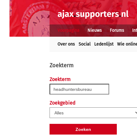
Voorpagina
Nieuws
Forums
In
Over ons
Social
Ledenlijst
Wie onlin
Zoekterm
Zoekterm
Zoekgebied