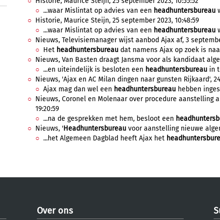
Historie, Maurice Steijn, 25 september 2023, 10:55:52
...waar Mislintat op advies van een
headhuntersbureau
w
Historie, Maurice Steijn, 25 september 2023, 10:48:59
...waar Mislintat op advies van een
headhuntersbureau
w
Nieuws, Televisiemanager wijst aanbod Ajax af, 3 septembe
Het
headhuntersbureau
dat namens Ajax op zoek is naar
Nieuws, Van Basten draagt Jansma voor als kandidaat alge
...en uiteindelijk is besloten een
headhuntersbureau
in t
Nieuws, 'Ajax en AC Milan dingen naar gunsten Rijkaard', 2
Ajax mag dan wel een
headhuntersbureau
hebben inges
Nieuws, Coronel en Molenaar over procedure aanstelling a
19:20:59
...na de gesprekken met hem, besloot een
headhuntersb
Nieuws, '
Headhuntersbureau
voor aanstelling nieuwe algem
...het Algemeen Dagblad heeft Ajax het
headhuntersbur
Over ons
S