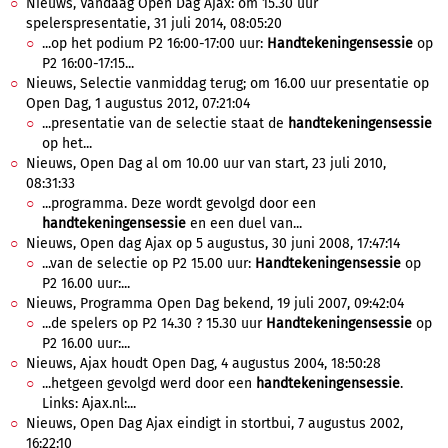
Nieuws, Vandaag Open Dag Ajax: om 15.30 uur
spelerspresentatie, 31 juli 2014, 08:05:20
...op het podium P2 16:00-17:00 uur:
Handtekeningensessie
op
P2 16:00-17:15...
Nieuws, Selectie vanmiddag terug; om 16.00 uur presentatie op
Open Dag, 1 augustus 2012, 07:21:04
...presentatie van de selectie staat de
handtekeningensessie
op het...
Nieuws, Open Dag al om 10.00 uur van start, 23 juli 2010,
08:31:33
...programma. Deze wordt gevolgd door een
handtekeningensessie
en een duel van...
Nieuws, Open dag Ajax op 5 augustus, 30 juni 2008, 17:47:14
...van de selectie op P2 15.00 uur:
Handtekeningensessie
op
P2 16.00 uur:...
Nieuws, Programma Open Dag bekend, 19 juli 2007, 09:42:04
...de spelers op P2 14.30 ? 15.30 uur
Handtekeningensessie
op
P2 16.00 uur:...
Nieuws, Ajax houdt Open Dag, 4 augustus 2004, 18:50:28
...hetgeen gevolgd werd door een
handtekeningensessie
.
Links: Ajax.nl:...
Nieuws, Open Dag Ajax eindigt in stortbui, 7 augustus 2002,
16:22:10