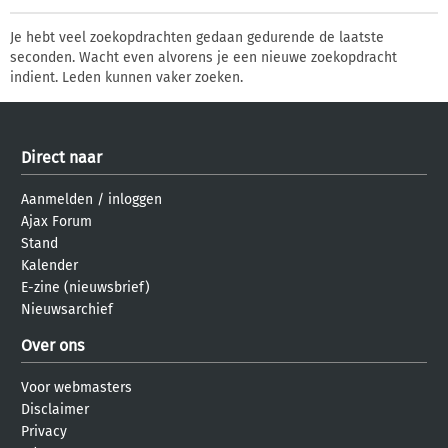
Je hebt veel zoekopdrachten gedaan gedurende de laatste
seconden. Wacht even alvorens je een nieuwe zoekopdracht
indient. Leden kunnen vaker zoeken.
Direct naar
Aanmelden
/
inloggen
Ajax Forum
Stand
Kalender
E-zine (nieuwsbrief)
Nieuwsarchief
Over ons
Voor webmasters
Disclaimer
Privacy