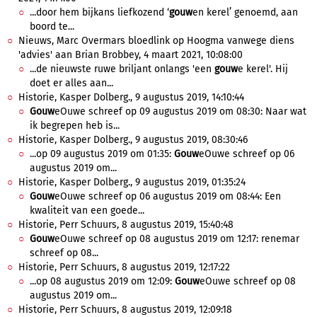
...door hem bijkans liefkozend ‘
gouw
en kerel’ genoemd, aan
boord te...
Nieuws, Marc Overmars bloedlink op Hoogma vanwege diens
'advies' aan Brian Brobbey, 4 maart 2021, 10:08:00
...de nieuwste ruwe briljant onlangs 'een
gouw
e kerel'. Hij
doet er alles aan...
Historie, Kasper Dolberg., 9 augustus 2019, 14:10:44
Gouw
eOuwe schreef op 09 augustus 2019 om 08:30: Naar wat
ik begrepen heb is...
Historie, Kasper Dolberg., 9 augustus 2019, 08:30:46
...op 09 augustus 2019 om 01:35:
Gouw
eOuwe schreef op 06
augustus 2019 om...
Historie, Kasper Dolberg., 9 augustus 2019, 01:35:24
Gouw
eOuwe schreef op 06 augustus 2019 om 08:44: Een
kwaliteit van een goede...
Historie, Perr Schuurs, 8 augustus 2019, 15:40:48
Gouw
eOuwe schreef op 08 augustus 2019 om 12:17: renemar
schreef op 08...
Historie, Perr Schuurs, 8 augustus 2019, 12:17:22
...op 08 augustus 2019 om 12:09:
Gouw
eOuwe schreef op 08
augustus 2019 om...
Historie, Perr Schuurs, 8 augustus 2019, 12:09:18