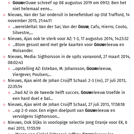
Gouw
eOuwe schreef op 08 augustus 2019 om 09:12: Ben het
niet helemaal eens...
Nieuws, Van der Sar onderuit in benefietduel op Old Trafford, 14
november 2015, 21:44:11
...wereldeltal: Van der Sar, Van der
Gouw
, Cafu, Hierro, Couto,
Silvestre,...
Nieuws, Ajax ook te sterk voor AZ: 1-3, 17 augustus 2014, 14:23:32
...Blom gesust werd met gele kaarten voor
Gouw
eleeuw en
Moisander.
Nieuws, Media: Sigthorsson in de spits vanavond, 27 maart 2014,
08:02:43
...opstelling AZ: Esteban, M. Johansson,
Gouw
eleeuw,
Viergever, Poulsen;...
Nieuws, Ajax wint de Johan Cruijff Schaal: 2-3 (nv), 27 juli 2013,
22:35:54
...had AZ in de tweede helft succes.
Gouw
eleeuw troefde in
een hard duel e bal...
Nieuws, Ajax wint de Johan Cruijff Schaal, 27 juli 2013, 17:58:18
...op 2-0 voor. Een eigen doelpunt van
Gouw
eleeuw en
vervolgens Sigthorsson...
Nieuws, Ook Dijks in voorlopige selectie Jong Oranje voor EK, 6
mei 2013, 17:55:59