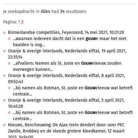
Je zoekopdracht in
Alles
had
34
resultaten.
Pagina: 1
2
Binnenlandse competities, Feyenoord, 14 mei 2021, 10:31:20
...waarvan iedereen dacht dat is een
gouw
e maar het niet
haalden is nog...
Oranje & overige interlands, Nederlands elftal, 19 april 2021,
22:35:14
...afvallers: Namen als St. Juste en
Gouw
eleeuw zouden
overwogen kunnen...
Oranje & overige interlands, Nederlands elftal, 8 april 2021,
09:52:43
...bij namen als Botman, St. Juste en
Gouw
eleeuw wat betreft
centrale...
Oranje & overige interlands, Nederlands elftal, 5 april 2021,
10:45:28
...bij namen als Botman, St. Juste en
Gouw
eleeuw wat betreft
centrale...
Nieuws, Beschouwing: De Ajax-trein dendert door: over PEC
Zwolle, Brobbey en de steeds grotere kleedkamer, 12 maart
2021, 14:14:00