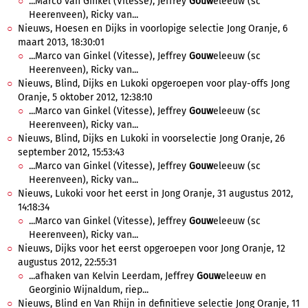
...Marco van Ginkel (Vitesse), Jeffrey
Gouw
eleeuw (sc
Heerenveen), Ricky van...
Nieuws, Hoesen en Dijks in voorlopige selectie Jong Oranje, 6
maart 2013, 18:30:01
...Marco van Ginkel (Vitesse), Jeffrey
Gouw
eleeuw (sc
Heerenveen), Ricky van...
Nieuws, Blind, Dijks en Lukoki opgeroepen voor play-offs Jong
Oranje, 5 oktober 2012, 12:38:10
...Marco van Ginkel (Vitesse), Jeffrey
Gouw
eleeuw (sc
Heerenveen), Ricky van...
Nieuws, Blind, Dijks en Lukoki in voorselectie Jong Oranje, 26
september 2012, 15:53:43
...Marco van Ginkel (Vitesse), Jeffrey
Gouw
eleeuw (sc
Heerenveen), Ricky van...
Nieuws, Lukoki voor het eerst in Jong Oranje, 31 augustus 2012,
14:18:34
...Marco van Ginkel (Vitesse), Jeffrey
Gouw
eleeuw (sc
Heerenveen), Ricky van...
Nieuws, Dijks voor het eerst opgeroepen voor Jong Oranje, 12
augustus 2012, 22:55:31
...afhaken van Kelvin Leerdam, Jeffrey
Gouw
eleeuw en
Georginio Wijnaldum, riep...
Nieuws, Blind en Van Rhijn in definitieve selectie Jong Oranje, 11