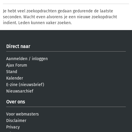
Je hebt veel zoekopdrachten gedaan gedurende de laatste
seconden. Wacht even alvorens je een nieuwe zoekopdracht
indient. Leden kunnen vaker zoeken.
Direct naar
Aanmelden
/
inloggen
Ajax Forum
Stand
Kalender
E-zine (nieuwsbrief)
Nieuwsarchief
Over ons
Voor webmasters
Disclaimer
Privacy