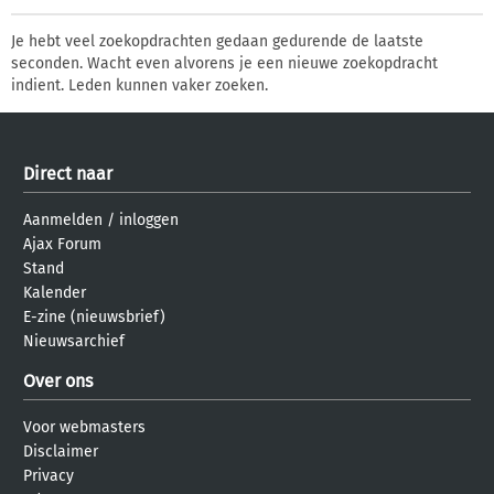
Je hebt veel zoekopdrachten gedaan gedurende de laatste
seconden. Wacht even alvorens je een nieuwe zoekopdracht
indient. Leden kunnen vaker zoeken.
Direct naar
Aanmelden
/
inloggen
Ajax Forum
Stand
Kalender
E-zine (nieuwsbrief)
Nieuwsarchief
Over ons
Voor webmasters
Disclaimer
Privacy