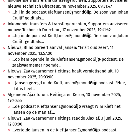
Inkomende transfers & transfergeruchten, Supporters adviseren
nieuwe Technisch Directeur., 18 november 2025, 09:31:47
...hij in de podcast KieftJansenEgmond
Gijp
. De zoon van Johan
Cruijff geldt als...
Inkomende transfers & transfergeruchten, Supporters adviseren
nieuwe Technisch Directeur., 17 november 2025, 19:41:42
...hij in de podcast KieftJansenEgmond
Gijp
. De zoon van Johan
Cruijff geldt als...
Nieuws, Blind pareert aanval Jansen: "Er zit oud zeer", 11
november 2025, 13:57:00
...op hem opende in de KieftJansenEgmond
Gijp
-podcast. De
zaakwaarnemer noemde...
Nieuws, Zaakwaarnemer Heitinga haalt vernietigend uit, 10
november 2025, 20:03:00
...Jansen gezegd in de KieftJansenEgmond
Gijp
podcast. "Nee,
dat is heel...
Algemeen Ajax forum, Heitinga en Keizer, 10 november 2025,
19:20:55
...de podcast KieftJansenEgmond
Gijp
vraagt Wim Kieft het
Jansen op de man af:...
Nieuws, Zaakwaarnemer Heitinga raadde Ajax af, 3 juni 2025,
12:09:00
...vertelde Jansen in de KieftJansenEgmond
Gijp
-podcast.