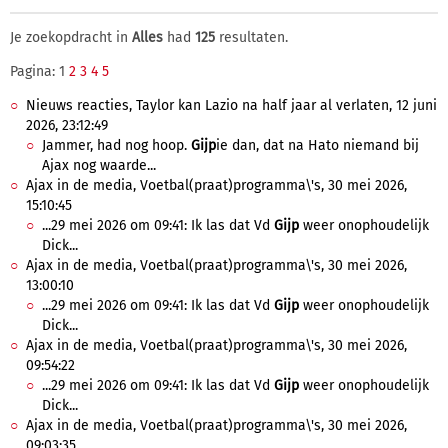
Je zoekopdracht in
Alles
had
125
resultaten.
Pagina: 1
2
3
4
5
Nieuws reacties, Taylor kan Lazio na half jaar al verlaten, 12 juni
2026, 23:12:49
Jammer, had nog hoop.
Gijp
ie dan, dat na Hato niemand bij
Ajax nog waarde...
Ajax in de media, Voetbal(praat)programma\'s, 30 mei 2026,
15:10:45
...29 mei 2026 om 09:41: Ik las dat Vd
Gijp
weer onophoudelijk
Dick...
Ajax in de media, Voetbal(praat)programma\'s, 30 mei 2026,
13:00:10
...29 mei 2026 om 09:41: Ik las dat Vd
Gijp
weer onophoudelijk
Dick...
Ajax in de media, Voetbal(praat)programma\'s, 30 mei 2026,
09:54:22
...29 mei 2026 om 09:41: Ik las dat Vd
Gijp
weer onophoudelijk
Dick...
Ajax in de media, Voetbal(praat)programma\'s, 30 mei 2026,
09:03:35