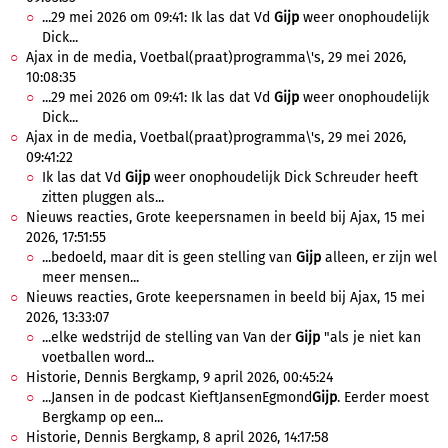
...29 mei 2026 om 09:41: Ik las dat Vd
Gijp
weer onophoudelijk
Dick...
Ajax in de media, Voetbal(praat)programma\'s, 29 mei 2026,
10:08:35
...29 mei 2026 om 09:41: Ik las dat Vd
Gijp
weer onophoudelijk
Dick...
Ajax in de media, Voetbal(praat)programma\'s, 29 mei 2026,
09:41:22
Ik las dat Vd
Gijp
weer onophoudelijk Dick Schreuder heeft
zitten pluggen als...
Nieuws reacties, Grote keepersnamen in beeld bij Ajax, 15 mei
2026, 17:51:55
...bedoeld, maar dit is geen stelling van
Gijp
alleen, er zijn wel
meer mensen...
Nieuws reacties, Grote keepersnamen in beeld bij Ajax, 15 mei
2026, 13:33:07
...elke wedstrijd de stelling van Van der
Gijp
"als je niet kan
voetballen word...
Historie, Dennis Bergkamp, 9 april 2026, 00:45:24
...Jansen in de podcast KieftJansenEgmond
Gijp
. Eerder moest
Bergkamp op een...
Historie, Dennis Bergkamp, 8 april 2026, 14:17:58