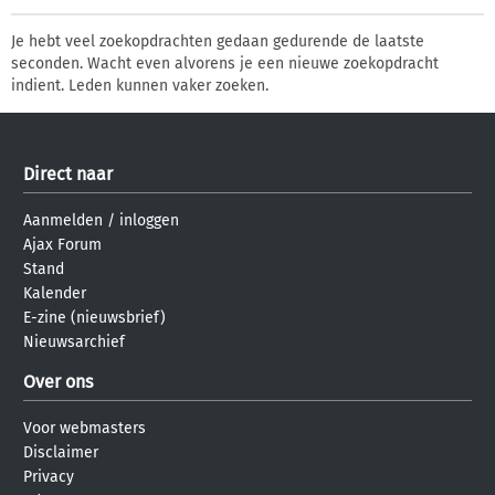
Je hebt veel zoekopdrachten gedaan gedurende de laatste
seconden. Wacht even alvorens je een nieuwe zoekopdracht
indient. Leden kunnen vaker zoeken.
Direct naar
Aanmelden
/
inloggen
Ajax Forum
Stand
Kalender
E-zine (nieuwsbrief)
Nieuwsarchief
Over ons
Voor webmasters
Disclaimer
Privacy