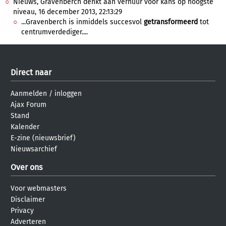
Nieuws, Gravenberch denkt aan verhuur voor kans op hoogste
niveau, 16 december 2013, 22:13:29
...Gravenberch is inmiddels succesvol
getransformeerd
tot
centrumverdediger....
Direct naar
Aanmelden
/
inloggen
Ajax Forum
Stand
Kalender
E-zine (nieuwsbrief)
Nieuwsarchief
Over ons
Voor webmasters
Disclaimer
Privacy
Adverteren