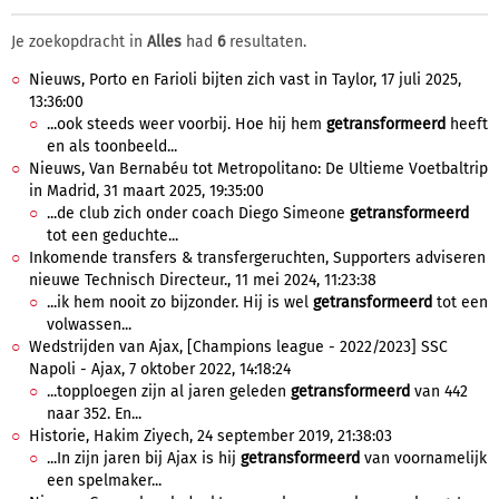
Je zoekopdracht in
Alles
had
6
resultaten.
Nieuws, Porto en Farioli bijten zich vast in Taylor, 17 juli 2025,
13:36:00
...ook steeds weer voorbij. Hoe hij hem
getransformeerd
heeft
en als toonbeeld...
Nieuws, Van Bernabéu tot Metropolitano: De Ultieme Voetbaltrip
in Madrid, 31 maart 2025, 19:35:00
...de club zich onder coach Diego Simeone
getransformeerd
tot een geduchte...
Inkomende transfers & transfergeruchten, Supporters adviseren
nieuwe Technisch Directeur., 11 mei 2024, 11:23:38
...ik hem nooit zo bijzonder. Hij is wel
getransformeerd
tot een
volwassen...
Wedstrijden van Ajax, [Champions league - 2022/2023] SSC
Napoli - Ajax, 7 oktober 2022, 14:18:24
...topploegen zijn al jaren geleden
getransformeerd
van 442
naar 352. En...
Historie, Hakim Ziyech, 24 september 2019, 21:38:03
...In zijn jaren bij Ajax is hij
getransformeerd
van voornamelijk
een spelmaker...