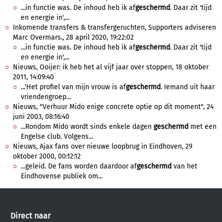
...in functie was. De inhoud heb ik af
geschermd
. Daar zit 'tijd
en energie in',...
Inkomende transfers & transfergeruchten, Supporters adviseren
Marc Overmars., 28 april 2020, 19:22:02
...in functie was. De inhoud heb ik af
geschermd
. Daar zit 'tijd
en energie in',...
Nieuws, Ooijer: ik heb het al vijf jaar over stoppen, 18 oktober
2011, 14:09:40
...'Het profiel van mijn vrouw is af
geschermd
. Iemand uit haar
vriendengroep...
Nieuws, "Verhuur Mido enige concrete optie op dit moment", 24
juni 2003, 08:16:40
...Rondom Mido wordt sinds enkele dagen
geschermd
met een
Engelse club. Volgens...
Nieuws, Ajax fans over nieuwe loopbrug in Eindhoven, 29
oktober 2000, 00:12:12
...geleid. De fans worden daardoor af
geschermd
van het
Eindhovense publiek om...
Direct naar