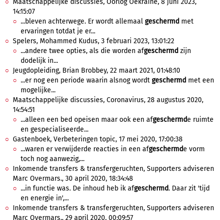
Maatschappelijke discussies, Oorlog Oekraïne, 8 juni 2023,
14:15:07
...bleven achterwege. Er wordt allemaal
geschermd
met
ervaringen totdat je er...
Spelers, Mohammed Kudus, 3 februari 2023, 13:01:22
...andere twee opties, als die worden af
geschermd
zijn
dodelijk in...
Jeugdopleiding, Brian Brobbey, 22 maart 2021, 01:48:10
...er nog een periode waarin alsnog wordt
geschermd
met een
mogelijke...
Maatschappelijke discussies, Coronavirus, 28 augustus 2020,
14:54:51
...alleen een bed opeisen maar ook een af
geschermd
e ruimte
en gespecialiseerde...
Gastenboek, Verbeteringen topic, 17 mei 2020, 17:00:38
...waren er verwijderde reacties in een af
geschermd
e vorm
toch nog aanwezig,...
Inkomende transfers & transfergeruchten, Supporters adviseren
Marc Overmars., 30 april 2020, 18:34:48
...in functie was. De inhoud heb ik af
geschermd
. Daar zit 'tijd
en energie in',...
Inkomende transfers & transfergeruchten, Supporters adviseren
Marc Overmars., 29 april 2020, 00:09:57