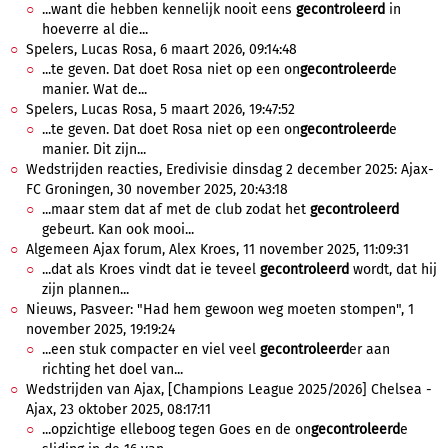
...want die hebben kennelijk nooit eens
gecontroleerd
in
hoeverre al die...
Spelers, Lucas Rosa, 6 maart 2026, 09:14:48
...te geven. Dat doet Rosa niet op een on
gecontroleerd
e
manier. Wat de...
Spelers, Lucas Rosa, 5 maart 2026, 19:47:52
...te geven. Dat doet Rosa niet op een on
gecontroleerd
e
manier. Dit zijn...
Wedstrijden reacties, Eredivisie dinsdag 2 december 2025: Ajax-
FC Groningen, 30 november 2025, 20:43:18
...maar stem dat af met de club zodat het
gecontroleerd
gebeurt. Kan ook mooi...
Algemeen Ajax forum, Alex Kroes, 11 november 2025, 11:09:31
...dat als Kroes vindt dat ie teveel
gecontroleerd
wordt, dat hij
zijn plannen...
Nieuws, Pasveer: "Had hem gewoon weg moeten stompen", 1
november 2025, 19:19:24
...een stuk compacter en viel veel
gecontroleerd
er aan
richting het doel van...
Wedstrijden van Ajax, [Champions League 2025/2026] Chelsea -
Ajax, 23 oktober 2025, 08:17:11
...opzichtige elleboog tegen Goes en de on
gecontroleerd
e