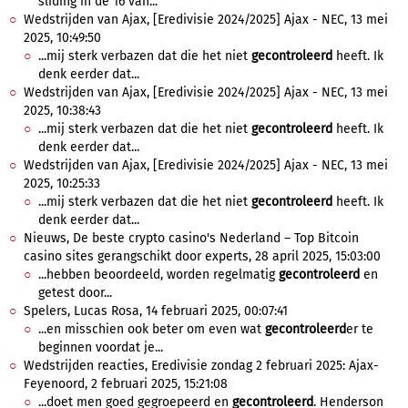
sliding in de 16 van...
Wedstrijden van Ajax, [Eredivisie 2024/2025] Ajax - NEC, 13 mei
2025, 10:49:50
...mij sterk verbazen dat die het niet
gecontroleerd
heeft. Ik
denk eerder dat...
Wedstrijden van Ajax, [Eredivisie 2024/2025] Ajax - NEC, 13 mei
2025, 10:38:43
...mij sterk verbazen dat die het niet
gecontroleerd
heeft. Ik
denk eerder dat...
Wedstrijden van Ajax, [Eredivisie 2024/2025] Ajax - NEC, 13 mei
2025, 10:25:33
...mij sterk verbazen dat die het niet
gecontroleerd
heeft. Ik
denk eerder dat...
Nieuws, De beste crypto casino's Nederland – Top Bitcoin
casino sites gerangschikt door experts, 28 april 2025, 15:03:00
...hebben beoordeeld, worden regelmatig
gecontroleerd
en
getest door...
Spelers, Lucas Rosa, 14 februari 2025, 00:07:41
...en misschien ook beter om even wat
gecontroleerd
er te
beginnen voordat je...
Wedstrijden reacties, Eredivisie zondag 2 februari 2025: Ajax-
Feyenoord, 2 februari 2025, 15:21:08
...doet men goed gegroepeerd en
gecontroleerd
. Henderson