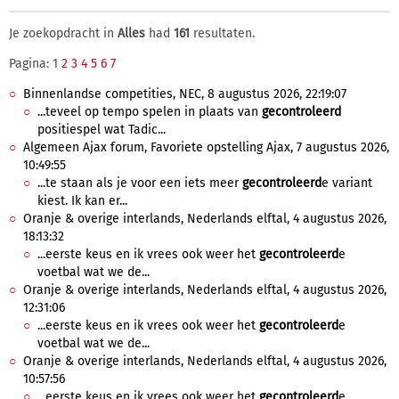
Je zoekopdracht in
Alles
had
161
resultaten.
Pagina: 1
2
3
4
5
6
7
Binnenlandse competities, NEC, 8 augustus 2026, 22:19:07
...teveel op tempo spelen in plaats van
gecontroleerd
positiespel wat Tadic...
Algemeen Ajax forum, Favoriete opstelling Ajax, 7 augustus 2026,
10:49:55
...te staan als je voor een iets meer
gecontroleerd
e variant
kiest. Ik kan er...
Oranje & overige interlands, Nederlands elftal, 4 augustus 2026,
18:13:32
...eerste keus en ik vrees ook weer het
gecontroleerd
e
voetbal wat we de...
Oranje & overige interlands, Nederlands elftal, 4 augustus 2026,
12:31:06
...eerste keus en ik vrees ook weer het
gecontroleerd
e
voetbal wat we de...
Oranje & overige interlands, Nederlands elftal, 4 augustus 2026,
10:57:56
...eerste keus en ik vrees ook weer het
gecontroleerd
e