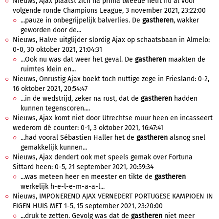
Nieuws, Ajax plaatst zich na prima tweede helft nu al voor
volgende ronde Champions League, 3 november 2021, 23:22:00
...pauze in onbegrijpelijk balverlies. De
gastheren
, wakker
geworden door de...
Nieuws, Halve uitglijder slordig Ajax op schaatsbaan in Almelo:
0-0, 30 oktober 2021, 21:04:31
...Ook nu was dat weer het geval. De
gastheren
maakten de
ruimtes klein en...
Nieuws, Onrustig Ajax boekt toch nuttige zege in Friesland: 0-2,
16 oktober 2021, 20:54:47
...in de wedstrijd, zeker na rust, dat de
gastheren
hadden
kunnen tegenscoren....
Nieuws, Ajax komt niet door Utrechtse muur heen en incasseert
wederom dé counter: 0-1, 3 oktober 2021, 16:47:41
...had vooral Sébastien Haller het de
gastheren
alsnog snel
gemakkelijk kunnen...
Nieuws, Ajax dendert ook met speels gemak over Fortuna
Sittard heen: 0-5, 21 september 2021, 20:59:34
...was meteen heer en meester en tikte de
gastheren
werkelijk h-e-l-e-m-a-a-l...
Nieuws, IMPONEREND AJAX VERNEDERT PORTUGESE KAMPIOEN IN
EIGEN HUIS MET 1-5, 15 september 2021, 23:20:00
...druk te zetten. Gevolg was dat de
gastheren
niet meer