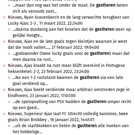
...maar dan nog was het onder de maat. De
gastheren
beten
zich als vanouds vast...
Nieuws, Ryan Gravenberch en de lang verwachte terugkeer van
Lucky Ajax: 2-3 , 11 maart 2022, 22:24:00
...daarna dusdanig aan het knoeien dat de
gastheren
weer op
gelijke hoogte...
Nieuws, Ajax en de late goals tegen kleintjes waarvan je weet
dat die nooit vallen…., 27 februari 2022, 19:04:00
...godswonder (twee lucky goals voor de
gastheren
) maar dat
men daarna na rust...
Nieuws, Ajax kraakt na rust maar blijft overeind in Portugese
heksenketel: 2-2, 23 februari 2022, 23:24:00
...Na een 1-2 ruststand kwamen de
gastheren
via een late
goal verdiend op...
Nieuws, Ajax boekt verdiende maar arbitrair omstreden zege in
Eindhoven, 23 januari 2022, 17:03:00
...de spelopvatting van PSV hadden de
gastheren
amper recht
op een goed...
Nieuws, Superieur Ajax laat FC Utrecht volledig kansloos, twee
goals Brian Brobbey , 16 januari 2022, 14:41:01
...uit de startblokken en lieten de
gastheren
alle hoeken van
het hobbelige...