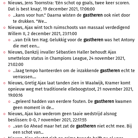
Nieuws, Jens Toornstra: 'Eén schot op goals, twee keer scoren.
Dat is best knap', 19 december 2021, 17:06:00
...kans voor hun." Daarna wisten de
gastheren
ook niet door
te drukken. "We...
Nieuws, Ajax wint toch ruimschoots van massaal verdedigend
Willem II, 2 december 2021, 23:11:00
...van Erik ten Hag. Gelukkig voor de
gastheren
was het Antony
die met een...
Nieuws, Dankzij invaller Sébastien Haller behoudt Ajax
smetteloze status in Champions League, 24 november 2021,
21:02:00
...laag tempo hanteerden om de inzakkende
gastheren
echt te
verrassen....
Nieuws, Gretig Ajax laat tanden zien in Waalwijk, Kramer komt
opnieuw weg met traditionele elleboogstoot, 21 november 2021,
19:00:16
...geleerd hadden van eerdere fouten. De
gastheren
kwamen
geen moment in de...
Nieuws, Ajax kan wederom geen taaie wedstrijd alsnog
beslissen: 0-0, 7 november 2021, 22:17:55
...van Go Ahead maar het zat de
gastheren
niet echt mee. Bij
een schot van...