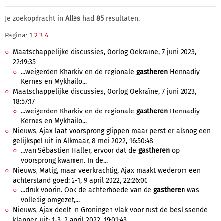
Je zoekopdracht in
Alles
had
85
resultaten.
Pagina: 1
2
3
4
Maatschappelijke discussies, Oorlog Oekraïne, 7 juni 2023,
22:19:35
...weigerden Kharkiv en de regionale
gastheren
Hennadiy
Kernes en Mykhailo...
Maatschappelijke discussies, Oorlog Oekraïne, 7 juni 2023,
18:57:17
...weigerden Kharkiv en de regionale
gastheren
Hennadiy
Kernes en Mykhailo...
Nieuws, Ajax laat voorsprong glippen maar perst er alsnog een
gelijkspel uit in Alkmaar, 8 mei 2022, 16:50:48
...van Sébastien Haller, ervoor dat de
gastheren
op
voorsprong kwamen. In de...
Nieuws, Matig, maar veerkrachtig, Ajax maakt wederom een
achterstand goed: 2-1, 9 april 2022, 22:26:00
...druk voorin. Ook de achterhoede van de
gastheren
was
volledig omgezet,...
Nieuws, Ajax deelt in Groningen vlak voor rust de beslissende
klappen uit: 1-3, 2 april 2022, 19:01:43