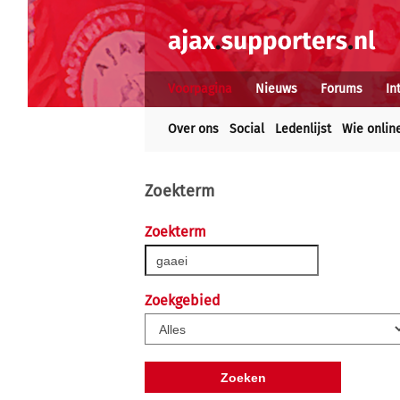
Voorpagina
Nieuws
Forums
In
Over ons
Social
Ledenlijst
Wie onlin
Zoekterm
Zoekterm
Zoekgebied