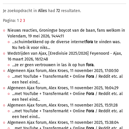
Je zoekopdracht in
Alles
had
72
resultaten.
Pagina: 1
2
3
Nieuws reacties, Groningse boycot van de baan, fans welkom in
Volendam, 19 mei 2026, 14:44:11
...schuimbekkend op de diverse internet
fora
te vinden was.
Nu heb ik voor niks...
Wedstrijden van Ajax, [Eredivisie 2025/2026] Feyenoord - Ajax,
16 maart 2026, 16:12:48
...ze er geen vertrouwen in las ik op hun
fora
.
Algemeen Ajax forum, Alex Kroes, 11 november 2025, 17:00:50
...met YouTube + Transfermarkt + Online
Fora
/ Reddit etc. al
een heel eind...
Algemeen Ajax forum, Alex Kroes, 11 november 2025, 16:04:29
...met YouTube + Transfermarkt + Online
Fora
/ Reddit etc. al
een heel eind...
Algemeen Ajax forum, Alex Kroes, 11 november 2025, 15:51:28
...met YouTube + Transfermarkt + Online
Fora
/ Reddit etc. al
een heel eind...
Algemeen Ajax forum, Alex Kroes, 11 november 2025, 15:38:04
...met YouTube + Transfermarkt + Online
Fora
/ Reddit etc. al