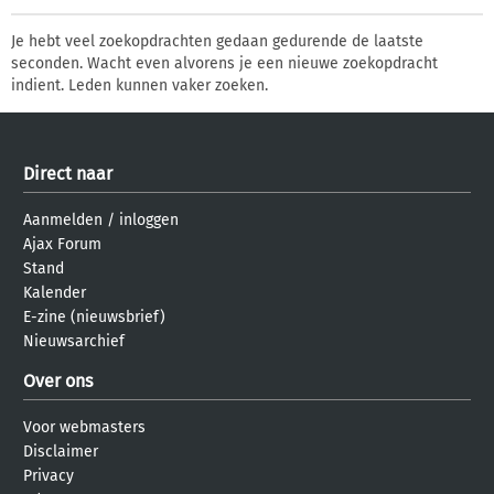
Je hebt veel zoekopdrachten gedaan gedurende de laatste
seconden. Wacht even alvorens je een nieuwe zoekopdracht
indient. Leden kunnen vaker zoeken.
Direct naar
Aanmelden
/
inloggen
Ajax Forum
Stand
Kalender
E-zine (nieuwsbrief)
Nieuwsarchief
Over ons
Voor webmasters
Disclaimer
Privacy