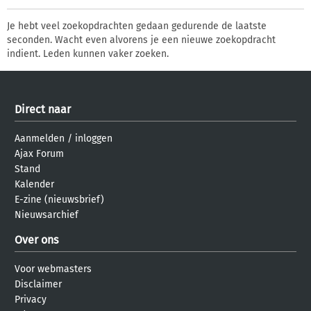
Je hebt veel zoekopdrachten gedaan gedurende de laatste
seconden. Wacht even alvorens je een nieuwe zoekopdracht
indient. Leden kunnen vaker zoeken.
Direct naar
Aanmelden
/
inloggen
Ajax Forum
Stand
Kalender
E-zine (nieuwsbrief)
Nieuwsarchief
Over ons
Voor webmasters
Disclaimer
Privacy