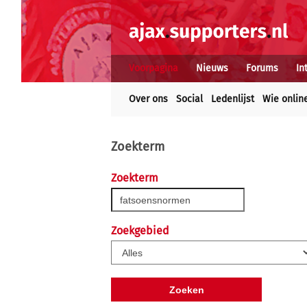
Voorpagina
Nieuws
Forums
In
Over ons
Social
Ledenlijst
Wie onlin
Zoekterm
Zoekterm
Zoekgebied