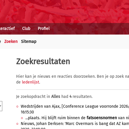
teractief
Club
Profiel
e
Zoeken
Sitemap
Zoekresultaten
Hier kan je nieuws en reacties doorzoeken. Ben je op zoek na
de
ledenlijst
.
Je zoekopdracht in
Alles
had
4
resultaten.
Wedstrijden van Ajax, [Conference League voorronde 2026/20
16:15:30
...plaats. Hij blijft ruim binnen de
fatsoensnormen
van ni
Nieuws, Johan Derksen: 'Marc Overmars is bang dat AZ kam