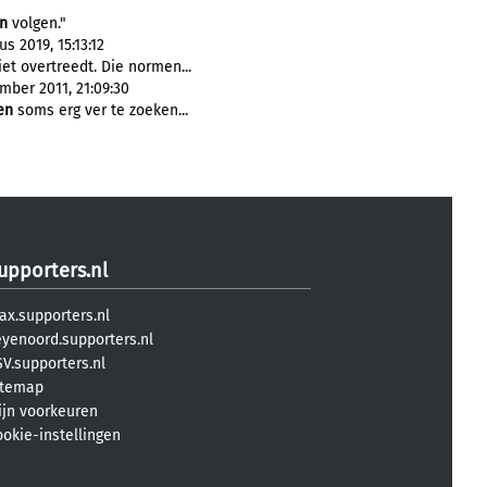
n
volgen."
 2019, 15:13:12
et overtreedt. Die normen...
mber 2011, 21:09:30
en
soms erg ver te zoeken...
upporters.nl
ax.supporters.nl
eyenoord.supporters.nl
V.supporters.nl
itemap
ijn voorkeuren
ookie-instellingen