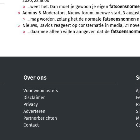
2020, 22:18:00
...weet het. Dan moet je gewoon je eigen
fatsoensnorme
Admins & Moderators, Nieuw forum, nieuwe start, 3 augustus
...mag worden, zolang het de normale
fatsoensnormen
ni
Nieuws, Davids reageert op consternatie in media, 21 nove
...daarmee alleen willen aangeven dat de
fatsoensnorm
Over ons
S
Voor webmasters
Aj
Disclaimer
F
Privacy
PS
Adverteren
S
Partnerberichten
M
Contact
C