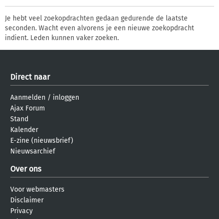
Je hebt veel zoekopdrachten gedaan gedurende de laatste
seconden. Wacht even alvorens je een nieuwe zoekopdracht
indient. Leden kunnen vaker zoeken.
Direct naar
Aanmelden
/
inloggen
Ajax Forum
Stand
Kalender
E-zine (nieuwsbrief)
Nieuwsarchief
Over ons
Voor webmasters
Disclaimer
Privacy