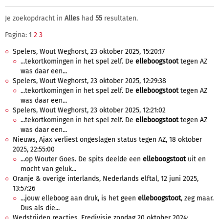
Je zoekopdracht in
Alles
had
55
resultaten.
Pagina: 1
2
3
Spelers, Wout Weghorst, 23 oktober 2025, 15:20:17
...tekortkomingen in het spel zelf. De
elleboogstoot
tegen AZ
was daar een...
Spelers, Wout Weghorst, 23 oktober 2025, 12:29:38
...tekortkomingen in het spel zelf. De
elleboogstoot
tegen AZ
was daar een...
Spelers, Wout Weghorst, 23 oktober 2025, 12:21:02
...tekortkomingen in het spel zelf. De
elleboogstoot
tegen AZ
was daar een...
Nieuws, Ajax verliest ongeslagen status tegen AZ, 18 oktober
2025, 22:55:00
...op Wouter Goes. De spits deelde een
elleboogstoot
uit en
mocht van geluk...
Oranje & overige interlands, Nederlands elftal, 12 juni 2025,
13:57:26
...jouw elleboog aan druk, is het geen
elleboogstoot
, zeg maar.
Dus als die...
Wedstrijden reacties, Eredivisie zondag 20 oktober 2024: