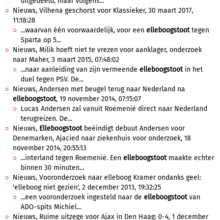
uitgedeeld, maar volgens...
Nieuws, Vilhena geschorst voor Klassieker, 30 maart 2017,
11:18:28
...waarvan één voorwaardelijk, voor een
elleboogstoot
tegen
Sparta op 5...
Nieuws, Milik hoeft niet te vrezen voor aanklager, onderzoek
naar Maher, 3 maart 2015, 07:48:02
...naar aanleiding van zijn vermeende
elleboogstoot
in het
duel tegen PSV. De...
Nieuws, Andersen met beugel terug naar Nederland na
elleboogstoot
, 19 november 2014, 07:15:07
Lucas Andersen zal vanuit Roemenië direct naar Nederland
terugreizen. De...
Nieuws,
Elleboogstoot
beëindigt debuut Andersen voor
Denemarken, Ajacied naar ziekenhuis voor onderzoek, 18
november 2014, 20:55:13
...interland tegen Roemenië. Een
elleboogstoot
maakte echter
binnen 30 minuten...
Nieuws, Vooronderzoek naar elleboog Kramer ondanks geel:
'elleboog niet gezien', 2 december 2013, 19:32:25
...een vooronderzoek ingesteld naar de
elleboogstoot
van
ADO-spits Michiel...
Nieuws, Ruime uitzege voor Ajax in Den Haag: 0-4, 1 december