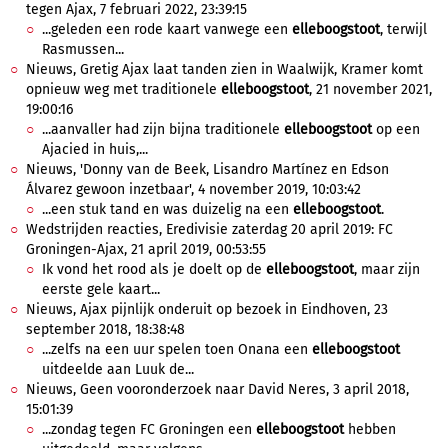
tegen Ajax, 7 februari 2022, 23:39:15
...geleden een rode kaart vanwege een
elleboogstoot
, terwijl
Rasmussen...
Nieuws, Gretig Ajax laat tanden zien in Waalwijk, Kramer komt
opnieuw weg met traditionele
elleboogstoot
, 21 november 2021,
19:00:16
...aanvaller had zijn bijna traditionele
elleboogstoot
op een
Ajacied in huis,...
Nieuws, 'Donny van de Beek, Lisandro Martínez en Edson
Álvarez gewoon inzetbaar', 4 november 2019, 10:03:42
...een stuk tand en was duizelig na een
elleboogstoot
.
Wedstrijden reacties, Eredivisie zaterdag 20 april 2019: FC
Groningen-Ajax, 21 april 2019, 00:53:55
Ik vond het rood als je doelt op de
elleboogstoot
, maar zijn
eerste gele kaart...
Nieuws, Ajax pijnlijk onderuit op bezoek in Eindhoven, 23
september 2018, 18:38:48
...zelfs na een uur spelen toen Onana een
elleboogstoot
uitdeelde aan Luuk de...
Nieuws, Geen vooronderzoek naar David Neres, 3 april 2018,
15:01:39
...zondag tegen FC Groningen een
elleboogstoot
hebben