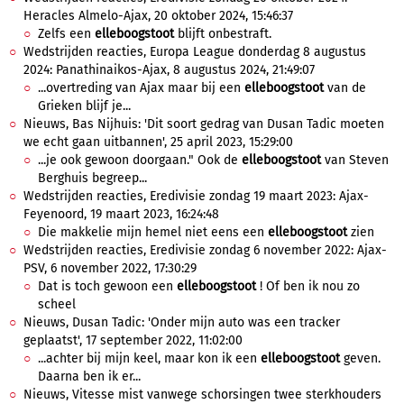
Heracles Almelo-Ajax, 20 oktober 2024, 15:46:37
Zelfs een
elleboogstoot
blijft onbestraft.
Wedstrijden reacties, Europa League donderdag 8 augustus
2024: Panathinaikos-Ajax, 8 augustus 2024, 21:49:07
...overtreding van Ajax maar bij een
elleboogstoot
van de
Grieken blijf je...
Nieuws, Bas Nijhuis: 'Dit soort gedrag van Dusan Tadic moeten
we echt gaan uitbannen', 25 april 2023, 15:29:00
...je ook gewoon doorgaan." Ook de
elleboogstoot
van Steven
Berghuis begreep...
Wedstrijden reacties, Eredivisie zondag 19 maart 2023: Ajax-
Feyenoord, 19 maart 2023, 16:24:48
Die makkelie mijn hemel niet eens een
elleboogstoot
zien
Wedstrijden reacties, Eredivisie zondag 6 november 2022: Ajax-
PSV, 6 november 2022, 17:30:29
Dat is toch gewoon een
elleboogstoot
! Of ben ik nou zo
scheel
Nieuws, Dusan Tadic: 'Onder mijn auto was een tracker
geplaatst', 17 september 2022, 11:02:00
...achter bij mijn keel, maar kon ik een
elleboogstoot
geven.
Daarna ben ik er...
Nieuws, Vitesse mist vanwege schorsingen twee sterkhouders