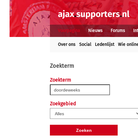
Voorpagina
Nieuws
Forums
In
Over ons
Social
Ledenlijst
Wie onlin
Zoekterm
Zoekterm
Zoekgebied