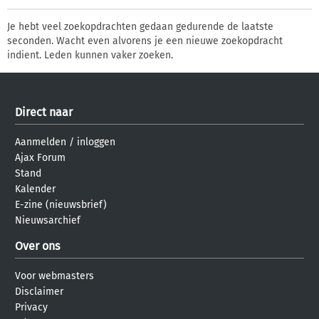
Je hebt veel zoekopdrachten gedaan gedurende de laatste
seconden. Wacht even alvorens je een nieuwe zoekopdracht
indient. Leden kunnen vaker zoeken.
Direct naar
Aanmelden
/
inloggen
Ajax Forum
Stand
Kalender
E-zine (nieuwsbrief)
Nieuwsarchief
Over ons
Voor webmasters
Disclaimer
Privacy