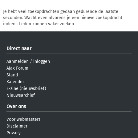
Je hebt veel zoekopdrachten gedaan gedurende de laatste
seconden. Wacht even alvorens je een nieuwe zoekopdracht
indient. Leden kunnen vaker zoeken.
Direct naar
Aanmelden
/
inloggen
Ajax Forum
Stand
Kalender
E-zine (nieuwsbrief)
Nieuwsarchief
Over ons
Voor webmasters
Disclaimer
Privacy