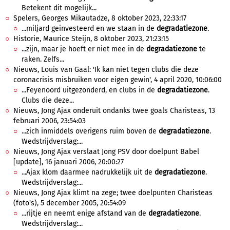
Betekent dit mogelijk...
Spelers, Georges Mikautadze, 8 oktober 2023, 22:33:17
...miljard geinvesteerd en we staan in de
degradatiezone
.
Historie, Maurice Steijn, 8 oktober 2023, 21:23:15
...zijn, maar je hoeft er niet mee in de
degradatiezone
te
raken. Zelfs...
Nieuws, Louis van Gaal: 'Ik kan niet tegen clubs die deze
coronacrisis misbruiken voor eigen gewin', 4 april 2020, 10:06:00
...Feyenoord uitgezonderd, en clubs in de
degradatiezone
.
Clubs die deze...
Nieuws, Jong Ajax onderuit ondanks twee goals Charisteas, 13
februari 2006, 23:54:03
...zich inmiddels overigens ruim boven de
degradatiezone
.
Wedstrijdverslag:...
Nieuws, Jong Ajax verslaat Jong PSV door doelpunt Babel
[update], 16 januari 2006, 20:00:27
...Ajax klom daarmee nadrukkelijk uit de
degradatiezone
.
Wedstrijdverslag:...
Nieuws, Jong Ajax klimt na zege; twee doelpunten Charisteas
(foto's), 5 december 2005, 20:54:09
...rijtje en neemt enige afstand van de
degradatiezone
.
Wedstrijdverslag:...