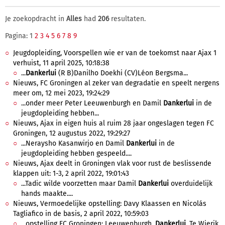
Je zoekopdracht in
Alles
had
206
resultaten.
Pagina: 1
2
3
4
5
6
7
8
9
Jeugdopleiding, Voorspellen wie er van de toekomst naar Ajax 1
verhuist, 11 april 2025, 10:18:38
...
Dankerlui
(R B)​ Danilho Doekhi (CV)​ Léon Bergsma...
Nieuws, FC Groningen al zeker van degradatie en speelt nergens
meer om, 12 mei 2023, 19:24:29
...onder meer Peter Leeuwenburgh en Damil
Dankerlui
in de
jeugdopleiding hebben...
Nieuws, Ajax in eigen huis al ruim 28 jaar ongeslagen tegen FC
Groningen, 12 augustus 2022, 19:29:27
...Neraysho Kasanwirjo en Damil
Dankerlui
in de
jeugdopleiding hebben gespeeld....
Nieuws, Ajax deelt in Groningen vlak voor rust de beslissende
klappen uit: 1-3, 2 april 2022, 19:01:43
...Tadic wilde voorzetten maar Damil
Dankerlui
overduidelijk
hands maakte....
Nieuws, Vermoedelijke opstelling: Davy Klaassen en Nicolás
Tagliafico in de basis, 2 april 2022, 10:59:03
...opstelling FC Groningen: Leeuwenburgh,
Dankerlui
, Te Wierik,