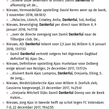
...enkele oude bekenden te vinden. Damil
Dankerlui
is
afkomstig uit de...
Nieuws, Vermoedelijke opstelling: David Neres weer op de bank,
3 november 2018, 08:18:12
...Palacios, Llonch, Crowley, Anita,
Dankerlui
, Sol, Avdijaj
Nieuws, Bevestiging:
Dankerlui
per direct naar Willem II, 9
januari 2018, 14:17:18
...over de directe overgang van Damil
Dankerlui
naar de
Tilburgse club. De...
Nieuws, AD:
Dankerlui
tekent voor 2,5 jaar bij Willem II, 8 januari
2018, 13:17:53
Damil
Dankerlui
vertrekt volgens het Algemeen Dagblad
definitief bij Ajax. De...
Nieuws, Definitieve opstelling Ajax: Huntelaar voor Dolberg
enige wissel van Reiziger, 24 december 2017, 13:17:24
...Kluivert Bank Ajax: Lamprou,
Dankerlui
, Orejuela, Eiting, S.
de Jong,...
Nieuws, Wedstrijdselectie Ajax voor Willem II: Zeefuik ziek,
Cassierra toegevoegd, 23 december 2017, 14:25:41
...Orejuela Mitchell Dijks Damil
Dankerlui
Donny van de Beek
Hakim...
Nieuws, Jong Ajax in tweede helft op schot tegen FC Volendam:
7-0, 22 december 2017, 19:42:55