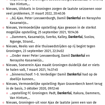
Van Hintum,...
Nieuws, Uitduels in Groningen zorgen de laatste seizoenen voor
veel problemen, 31 maart 2022, 20:40:36
...bij Ajax. Peter Leeuwenburgh, Damil
Dankerlui
en Neraysho
Kasanwirjo...
Nieuws, Vermoedelijke opstelling: Ajax gewoon in de sterkst
mogelijke opstelling, 25 september 2021, 10:14:36
...Dammers, Kasanwirjo, Sverko, Kalley,
Dankerlui
, Suslov,
Ngonge, Strand...
Nieuws, Reeks van drie thuiswedstrijden op rij begint tegen
Groningen, 23 september 2021, 22:34:02
...Onder meer Peter Leeuwenburg, Damil
Dankerlui
en
Neraysho Kasanwirjo...
Nieuws, Soeverein Ajax maakt Groningen duidelijk dat er niets
te halen valt, 7 maart 2021, 14:37:45
...binnenschoof: 1-0. Verdediger Damil
Dankerlui
had op de
doellijn kunnen...
Nieuws, Vermoedelijke opstelling: Ryan Gravenberch keert terug
in de basis, 3 oktober 2020, 09:12:46
...opstelling FC Groningen: Padt,
Dankerlui
, Itakura, Dammers,
Van Hintum,...
Nieuws, Groningen-uit voor Ajax de laatste jaren een van de