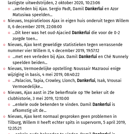
lastigste uitwedstrijden, 2 oktober 2020, 10:23:06
...verleden bij Ajax. Sergio Padt, Damil
Dankerlui
en Azor
Matusiwa speelden...
Nieuws, Inspiratieloos Ajax in eigen huis onderuit tegen Willem
II, 6 december 2019, 22:08:00
...Dit keer was het oud-Ajacied
Dankerlui
die voor de 0-2
zorgde toen...
Nieuws, Ajax kent geweldige statistieken tegen verrassende
nummer vier Willem II, 4 december 2019, 19:57:12
...met een verleden bij Ajax. Damil
Dankerlui
en Ché Nunnely
speelden beiden...
Nieuws, Vermoedelijke opstelling: Noussair Mazraoui enige
wijziging in basis, 4 mei 2019, 08:40:22
...Palacios, Tapia, Crowley, Llonch,
Dankerlui
, Isak, Vrousai
Vermoedelijke...
Nieuws, Ajax aast in 25e bekerfinale op 19e beker uit de
clubhistorie, 3 mei 2019, 12:10:00
...enkele oude bekenden te vinden. Damil
Dankerlui
is
afkomstig uit de...
Nieuws, Ajax kent normaal gesproken geen problemen in
Tilburg, Willem II heeft echter spits in supervorm, 5 april 2019,
12:35:21