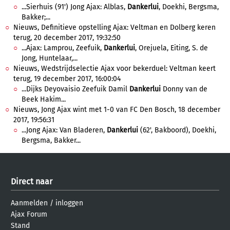
...Sierhuis (91') Jong Ajax: Alblas,
Dankerlui
, Doekhi, Bergsma,
Bakker;...
Nieuws, Definitieve opstelling Ajax: Veltman en Dolberg keren
terug, 20 december 2017, 19:32:50
...Ajax: Lamprou, Zeefuik,
Dankerlui
, Orejuela, Eiting, S. de
Jong, Huntelaar,...
Nieuws, Wedstrijdselectie Ajax voor bekerduel: Veltman keert
terug, 19 december 2017, 16:00:04
...Dijks Deyovaisio Zeefuik Damil
Dankerlui
Donny van de
Beek Hakim...
Nieuws, Jong Ajax wint met 1-0 van FC Den Bosch, 18 december
2017, 19:56:31
...Jong Ajax: Van Bladeren,
Dankerlui
(62', Bakboord), Doekhi,
Bergsma, Bakker...
Direct naar
Aanmelden
/
inloggen
Ajax Forum
Stand