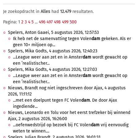
Je zoekopdracht in
Alles
had
12.479
resultaten.
Pagina: 1
2
3
4
5
...
496
497
498
499
500
Spelers, Anton Gaaei, 5 augustus 2026, 12:57:53
Ik heb net de samenvatting tegen Volen
dam
gekeken. Als er
geen 10+ miljoen op...
Spelers, Mika Godts, 4 augustus 2026, 12:40:23
...League weer aan zet en in Amster
dam
wordt gewacht op
een ’realistischer...
Spelers, Mika Godts, 4 augustus 2026, 12:27:03
...League weer aan zet en in Amster
dam
wordt gewacht op
een ’realistischer...
Nieuws, Brandt nog niet ingeschreven door Ajax, 4 augustus
2026, 11:11:12
...met een doelpunt tegen FC Volen
dam
. De door Ajax
ingediende...
Nieuws, Leonardo en Tolu voor het eerst trefzeker bij winnend
Ajax, 2 augustus 2026, 16:26:00
...oefenwedstrijd op bezoek bij FC Volen
dam
vrij eenvoudig
weten te winnen....
Spelers, Julian Brandt, 2 augustus 2026, 16:01:31