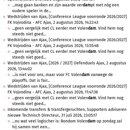
...mag gaan banken en zijn waarde ver
dam
pt met nóg een
oudere speler in de...
Wedstrijden van Ajax, [Conference League voorronde 2026/2027]
FK Vojvodina - AFC Ajax, 2 augustus 2026, 14:22:43
...geen vergelijk met CL eerder met Volen
dam
. Vind hem nog
steeds niet goed...
Wedstrijden van Ajax, [Conference League voorronde 2026/2027]
FK Vojvodina - AFC Ajax, 2 augustus 2026, 13:55:48
...geen vergelijk met CL eerder met Volen
dam
. Vind hem nog
steeds niet goed...
Wedstrijden van Ajax, [2026 / 2027] Oefenduels Ajax, 2 augustus
2026, 13:44:02
...is niet voor ons, maar voor FC Volen
dam
vanwege de
playoffs. Dat is fair...
Wedstrijden van Ajax, [Conference League voorronde 2026/2027]
FK Vojvodina - AFC Ajax, 2 augustus 2026, 11:47:36
...geen vergelijk met CL eerder met Volen
dam
. Vind hem nog
steeds niet goed...
Inkomende transfers & transfergeruchten, Supporters adviseren
nieuwe Technisch Directeur., 31 juli 2026, 23:05:17
...nu wat veel logischer is: Rondom Volen
dam
op zondag zal
hij samen met een...