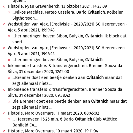
tijden...
Historie, Ryan Gravenberch, 13 oktober 2021, 14:23:09
...Nikos Machlas, Mateo Cassiera, Dario
Cvitanich
, Kolbeinn
Sigthorsson,...
Wedstrijden van Ajax, [Eredivisie - 2020/2021] SC Heerenveen -
Ajax, 5 april 2021, 19:19:43
...herinneringen boven: Sibon, Bulykin,
Cvitanich
. Ik block dat
soort...
Wedstrijden van Ajax, [Eredivisie - 2020/2021] SC Heerenveen -
Ajax, 5 april 2021, 19:16:44
...herinneringen boven: Sibon, Bulykin,
Cvitanich
.
Inkomende transfers & transfergeruchten, Brenner Souza da
Silva, 31 december 2020, 12:12:00
...Brenner doet een beetje denken aan
Cvitanich
maar dat
zegt allemaal niets....
Inkomende transfers & transfergeruchten, Brenner Souza da
Silva, 31 december 2020, 09:38:42
Die Brenner doet een beetje denken aan
Cvitanich
maar dat
zegt allemaal niets....
Historie, Marc Overmars, 11 maart 2020, 08:45:02
... Heerenveen 16,25 mln. € Darío
Cvitanich
Club Atlético
Banfield CA...
Historie, Marc Overmars, 10 maart 2020, 19:11:04