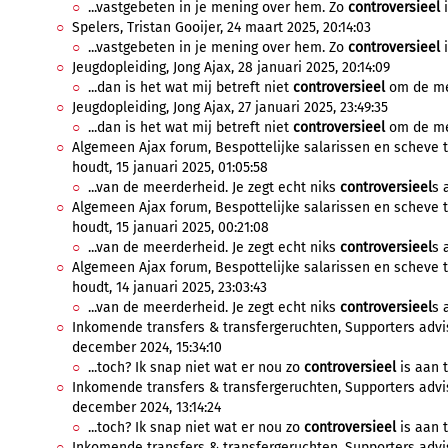
...vastgebeten in je mening over hem. Zo
controversieel
i
Spelers, Tristan Gooijer, 24 maart 2025, 20:14:03
...vastgebeten in je mening over hem. Zo
controversieel
i
Jeugdopleiding, Jong Ajax, 28 januari 2025, 20:14:09
...dan is het wat mij betreft niet
controversieel
om de men
Jeugdopleiding, Jong Ajax, 27 januari 2025, 23:49:35
...dan is het wat mij betreft niet
controversieel
om de men
Algemeen Ajax forum, Bespottelijke salarissen en scheve 
houdt, 15 januari 2025, 01:05:58
...van de meerderheid. Je zegt echt niks
controversieel
s 
Algemeen Ajax forum, Bespottelijke salarissen en scheve 
houdt, 15 januari 2025, 00:21:08
...van de meerderheid. Je zegt echt niks
controversieel
s 
Algemeen Ajax forum, Bespottelijke salarissen en scheve 
houdt, 14 januari 2025, 23:03:43
...van de meerderheid. Je zegt echt niks
controversieel
s 
Inkomende transfers & transfergeruchten, Supporters advis
december 2024, 15:34:10
...toch? Ik snap niet wat er nou zo
controversieel
is aan t
Inkomende transfers & transfergeruchten, Supporters advis
december 2024, 13:14:24
...toch? Ik snap niet wat er nou zo
controversieel
is aan t
Inkomende transfers & transfergeruchten, Supporters advis