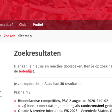
teractief
Club
Profiel
e
Zoeken
Sitemap
Zoekresultaten
Hier kan je nieuws en reacties doorzoeken. Ben je op zoek na
de
ledenlijst
.
Je zoekopdracht in
Alles
had
30
resultaten.
Pagina: 1
2
Binnenlandse competities, PSV, 2 augustus 2026, 21:41:02
...;) Nee, ik merk dat mijn mening als
controversieel
gezie
Oranje & overige interlands, WK 2026 - Verenigde Staten, Ca