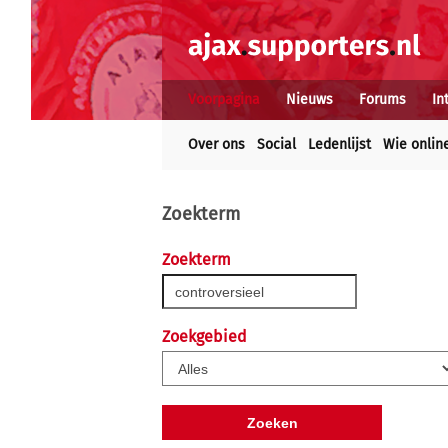
Voorpagina
Nieuws
Forums
In
Over ons
Social
Ledenlijst
Wie onlin
Zoekterm
Zoekterm
Zoekgebied