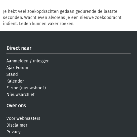
Je hebt veel zoekopdrachten gedaan gedurende de laatste
seconden. Wacht even alvorens je een nieuwe zoekopdracht
indient. Leden kunnen vaker zoeken.
Direct naar
Aanmelden
/
inloggen
Ajax Forum
Stand
Kalender
E-zine (nieuwsbrief)
Nieuwsarchief
Over ons
Voor webmasters
Disclaimer
Privacy