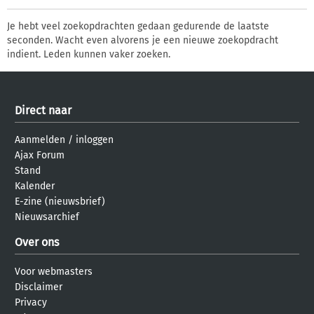
Je hebt veel zoekopdrachten gedaan gedurende de laatste
seconden. Wacht even alvorens je een nieuwe zoekopdracht
indient. Leden kunnen vaker zoeken.
Direct naar
Aanmelden
/
inloggen
Ajax Forum
Stand
Kalender
E-zine (nieuwsbrief)
Nieuwsarchief
Over ons
Voor webmasters
Disclaimer
Privacy