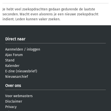
Je hebt veel zoekopdrachten gedaan gedurende de laatste
seconden. Wacht even alvorens je een nieuwe zoekopdracht
indient. Leden kunnen vaker zoeken.
Direct naar
Aanmelden
/
inloggen
Ajax Forum
Stand
Kalender
E-zine (nieuwsbrief)
Nieuwsarchief
Over ons
Voor webmasters
Disclaimer
Privacy