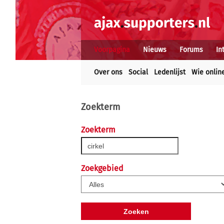
Voorpagina
Nieuws
Forums
In
Over ons
Social
Ledenlijst
Wie onlin
Zoekterm
Zoekterm
Zoekgebied