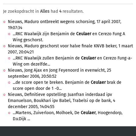
Je zoekopdracht in
Alles
had
4
resultaten.
Nieuws, Maduro ontbreekt wegens schorsing, 17 april 2007,
19:07:34
...RKC Waalwijk zijn Benjamin de
Ceulaer
en Cerezo Fung A
Wing geschorst.
Nieuws, Maduro geschorst voor halve finale KNVB beker, 1 maart
2007, 20:04:21
...RKC Waalwijk zullen Benjamin de
Ceulaer
en Cerezo Fung-a-
Wing om dezelfde...
Nieuws, Jong Ajax en Jong Feyenoord in evenwicht, 25
september 2006, 20:50:52
...de score open te breken. Benjamin de
Ceulaer
brak de
score open door de 1 -0...
Nieuws, Definitieve opstelling: Juanfran inderdaad ipv
Emanuelson, Boukhari ipv Babel, Trabelsi op de bank, 4
december 2005, 14:04:55
...Martens, Zuiverloon, Molhoek, De
Ceulaer
, Hoogendorp,
D.v.Dijk ...