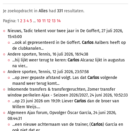
Je zoekopdracht in
Alles
had
331
resultaten.
Pagina: 1
2
3
4
5
...
10
11
12
13
14
Nieuws, Tadic tekent voor twee jaar in De Goffert, 27 juli 2026,
15:45:00
...ook al gepresenteerd in De Goffert.
Carlos
Aalbers heeft op
de clubkanalen...
Andere sporten, Tennis, 16 juli 2026, 16:14:38
...hij lijkt weer terug te keren:
Carlos
Alcaraz lijkt in augustus
na vier...
Andere sporten, Tennis, 12 juli 2026, 23:57:58
...op zeer gepaste afstand volgt. Las dat
Carlos
volgende
maand weer terug komt...
Inkomende transfers & transfergeruchten, Zomer transfer
window perikelen Ajax - Seizoen 2026/2027, 24 juni 2026, 10:52:33
...op 23 juni 2026 om 19:39: Liever
Carlos
dan de broer van
Willem Weijs....
Algemeen Ajax forum, Opvolger Óscar García, 24 juni 2026,
08:44:31
...een nieuwe achternaam van de trainer, (
Carlos
) García en
ook niet dat er...