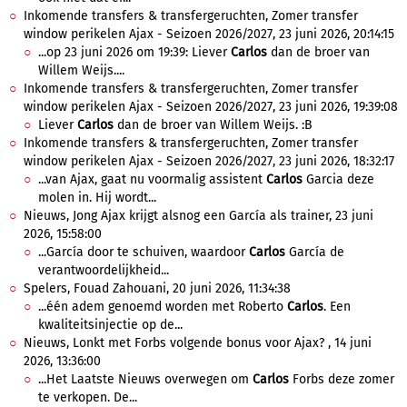
Inkomende transfers & transfergeruchten, Zomer transfer
window perikelen Ajax - Seizoen 2026/2027, 23 juni 2026, 20:14:15
...op 23 juni 2026 om 19:39: Liever
Carlos
dan de broer van
Willem Weijs....
Inkomende transfers & transfergeruchten, Zomer transfer
window perikelen Ajax - Seizoen 2026/2027, 23 juni 2026, 19:39:08
Liever
Carlos
dan de broer van Willem Weijs. :B
Inkomende transfers & transfergeruchten, Zomer transfer
window perikelen Ajax - Seizoen 2026/2027, 23 juni 2026, 18:32:17
...van Ajax, gaat nu voormalig assistent
Carlos
Garcia deze
molen in. Hij wordt...
Nieuws, Jong Ajax krijgt alsnog een García als trainer, 23 juni
2026, 15:58:00
...García door te schuiven, waardoor
Carlos
García de
verantwoordelijkheid...
Spelers, Fouad Zahouani, 20 juni 2026, 11:34:38
...één adem genoemd worden met Roberto
Carlos
. Een
kwaliteitsinjectie op de...
Nieuws, Lonkt met Forbs volgende bonus voor Ajax? , 14 juni
2026, 13:36:00
...Het Laatste Nieuws overwegen om
Carlos
Forbs deze zomer
te verkopen. De...