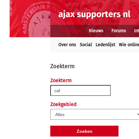
Voorpagina
Nieuws
Forums
In
Over ons
Social
Ledenlijst
Wie onlin
Zoekterm
Zoekterm
Zoekgebied