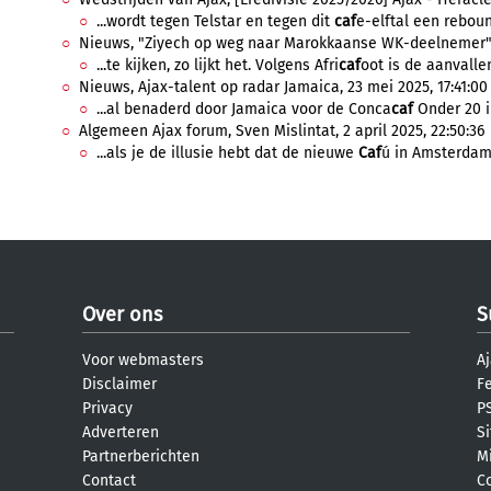
...wordt tegen Telstar en tegen dit
caf
e-elftal een rebound
Nieuws, "Ziyech op weg naar Marokkaanse WK-deelnemer", 3
...te kijken, zo lijkt het. Volgens Afri
caf
oot is de aanvalle
Nieuws, Ajax-talent op radar Jamaica, 23 mei 2025, 17:41:00
...al benaderd door Jamaica voor de Conca
caf
Onder 20 i
Algemeen Ajax forum, Sven Mislintat, 2 april 2025, 22:50:36
...als je de illusie hebt dat de nieuwe
Caf
ú in Amsterdam 
Over ons
S
Voor webmasters
Aj
Disclaimer
F
Privacy
PS
Adverteren
S
Partnerberichten
M
Contact
C