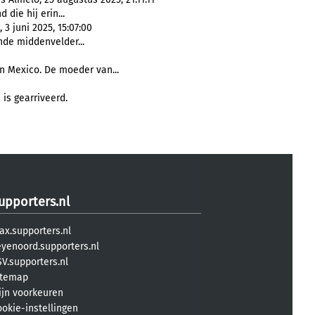
 die hij erin...
 juni 2025, 15:07:00
nde middenvelder...
n Mexico. De moeder van...
is gearriveerd.
upporters.nl
ax.supporters.nl
eyenoord.supporters.nl
V.supporters.nl
itemap
ijn voorkeuren
ookie-instellingen