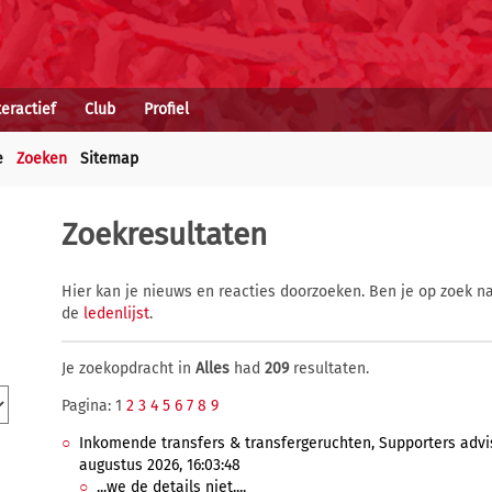
teractief
Club
Profiel
e
Zoeken
Sitemap
Zoekresultaten
Hier kan je nieuws en reacties doorzoeken. Ben je op zoek na
de
ledenlijst
.
Je zoekopdracht in
Alles
had
209
resultaten.
Pagina: 1
2
3
4
5
6
7
8
9
Inkomende transfers & transfergeruchten, Supporters advis
augustus 2026, 16:03:48
...we de details niet....