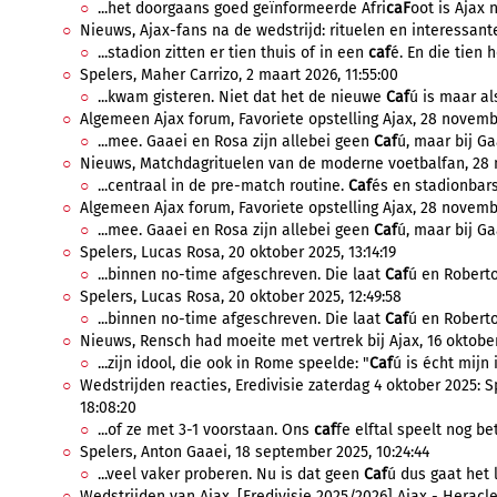
...het doorgaans goed geïnformeerde Afri
caF
oot is Ajax n
Nieuws, Ajax-fans na de wedstrijd: rituelen en interessante 
...stadion zitten er tien thuis of in een
caf
é. En die tien 
Spelers, Maher Carrizo, 2 maart 2026, 11:55:00
...kwam gisteren. Niet dat het de nieuwe
Caf
ú is maar als
Algemeen Ajax forum, Favoriete opstelling Ajax, 28 novembe
...mee. Gaaei en Rosa zijn allebei geen
Caf
ú, maar bij Gaa
Nieuws, Matchdagrituelen van de moderne voetbalfan, 28 
...centraal in de pre-match routine.
Caf
és en stadionbars
Algemeen Ajax forum, Favoriete opstelling Ajax, 28 novembe
...mee. Gaaei en Rosa zijn allebei geen
Caf
ú, maar bij Gaa
Spelers, Lucas Rosa, 20 oktober 2025, 13:14:19
...binnen no-time afgeschreven. Die laat
Caf
ú en Roberto 
Spelers, Lucas Rosa, 20 oktober 2025, 12:49:58
...binnen no-time afgeschreven. Die laat
Caf
ú en Roberto 
Nieuws, Rensch had moeite met vertrek bij Ajax, 16 oktober
...zijn idool, die ook in Rome speelde: "
Caf
ú is écht mijn i
Wedstrijden reacties, Eredivisie zaterdag 4 oktober 2025: 
18:08:20
...of ze met 3-1 voorstaan. Ons
caf
fe elftal speelt nog be
Spelers, Anton Gaaei, 18 september 2025, 10:24:44
...veel vaker proberen. Nu is dat geen
Caf
ú dus gaat het la
Wedstrijden van Ajax, [Eredivisie 2025/2026] Ajax - Heracle