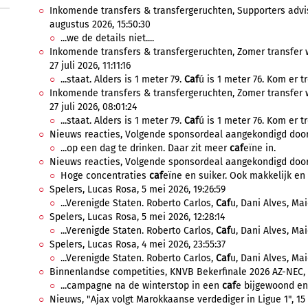
Inkomende transfers & transfergeruchten, Supporters advis
augustus 2026, 15:50:30
...we de details niet....
Inkomende transfers & transfergeruchten, Zomer transfer 
27 juli 2026, 11:11:16
...staat. Alders is 1 meter 79.
Caf
ú is 1 meter 76. Kom er t
Inkomende transfers & transfergeruchten, Zomer transfer 
27 juli 2026, 08:01:24
...staat. Alders is 1 meter 79.
Caf
ú is 1 meter 76. Kom er t
Nieuws reacties, Volgende sponsordeal aangekondigd door Aj
...op een dag te drinken. Daar zit meer
caf
eïne in.
Nieuws reacties, Volgende sponsordeal aangekondigd door Aj
Hoge concentraties
caf
eïne en suiker. Ook makkelijk en 
Spelers, Lucas Rosa, 5 mei 2026, 19:26:59
...Verenigde Staten. Roberto Carlos,
Caf
u, Dani Alves, Mai
Spelers, Lucas Rosa, 5 mei 2026, 12:28:14
...Verenigde Staten. Roberto Carlos,
Caf
u, Dani Alves, Mai
Spelers, Lucas Rosa, 4 mei 2026, 23:55:37
...Verenigde Staten. Roberto Carlos,
Caf
u, Dani Alves, Mai
Binnenlandse competities, KNVB Bekerfinale 2026 AZ-NEC, 19
...campagne na de winterstop in een
caf
e bijgewoond en 
Nieuws, "Ajax volgt Marokkaanse verdediger in Ligue 1", 15 a