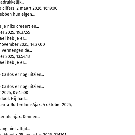
adrukkelijk...
cijfers, 2 maart 2026, 16:19:00
hebben hun eigen...
 je niks creeert en...
r 2025, 19:37:55
ei heb je er...
november 2025, 14:27:00
 vermengen de...
r 2025, 13:54:13
ei heb je er...
Carlos er nog uitzien...
Carlos er nog uitzien...
 2025, 09:45:00
dool. Hij had...
Sparta Rotterdam-Ajax, 4 oktober 2025,
ter als ajax. Kennen...
ng niet altijd...
s Almelo, 25 augustus 2025, 21:11:11