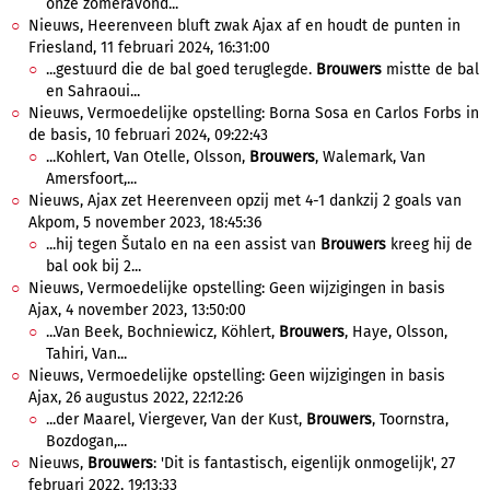
onze zomeravond...
Nieuws, Heerenveen bluft zwak Ajax af en houdt de punten in
Friesland, 11 februari 2024, 16:31:00
...gestuurd die de bal goed teruglegde.
Brouwers
mistte de bal
en Sahraoui...
Nieuws, Vermoedelijke opstelling: Borna Sosa en Carlos Forbs in
de basis, 10 februari 2024, 09:22:43
...Kohlert, Van Otelle, Olsson,
Brouwers
, Walemark, Van
Amersfoort,...
Nieuws, Ajax zet Heerenveen opzij met 4-1 dankzij 2 goals van
Akpom, 5 november 2023, 18:45:36
...hij tegen Šutalo en na een assist van
Brouwers
kreeg hij de
bal ook bij 2...
Nieuws, Vermoedelijke opstelling: Geen wijzigingen in basis
Ajax, 4 november 2023, 13:50:00
...Van Beek, Bochniewicz, Köhlert,
Brouwers
, Haye, Olsson,
Tahiri, Van...
Nieuws, Vermoedelijke opstelling: Geen wijzigingen in basis
Ajax, 26 augustus 2022, 22:12:26
...der Maarel, Viergever, Van der Kust,
Brouwers
, Toornstra,
Bozdogan,...
Nieuws,
Brouwers
: 'Dit is fantastisch, eigenlijk onmogelijk', 27
februari 2022, 19:13:33