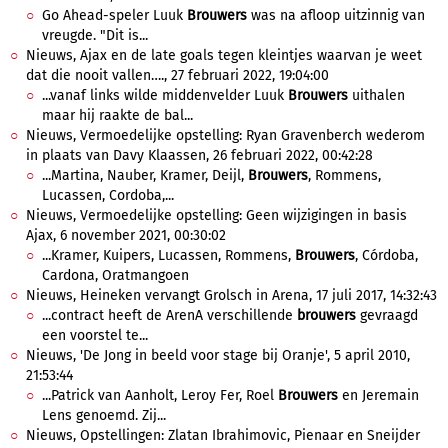
Go Ahead-speler Luuk
Brouwers
was na afloop uitzinnig van
vreugde. "Dit is...
Nieuws, Ajax en de late goals tegen kleintjes waarvan je weet
dat die nooit vallen…., 27 februari 2022, 19:04:00
...vanaf links wilde middenvelder Luuk
Brouwers
uithalen
maar hij raakte de bal...
Nieuws, Vermoedelijke opstelling: Ryan Gravenberch wederom
in plaats van Davy Klaassen, 26 februari 2022, 00:42:28
...Martina, Nauber, Kramer, Deijl,
Brouwers
, Rommens,
Lucassen, Cordoba,...
Nieuws, Vermoedelijke opstelling: Geen wijzigingen in basis
Ajax, 6 november 2021, 00:30:02
...Kramer, Kuipers, Lucassen, Rommens,
Brouwers
, Córdoba,
Cardona, Oratmangoen
Nieuws, Heineken vervangt Grolsch in Arena, 17 juli 2017, 14:32:43
...contract heeft de ArenA verschillende
brouwers
gevraagd
een voorstel te...
Nieuws, 'De Jong in beeld voor stage bij Oranje', 5 april 2010,
21:53:44
...Patrick van Aanholt, Leroy Fer, Roel
Brouwers
en Jeremain
Lens genoemd. Zij...
Nieuws, Opstellingen: Zlatan Ibrahimovic, Pienaar en Sneijder