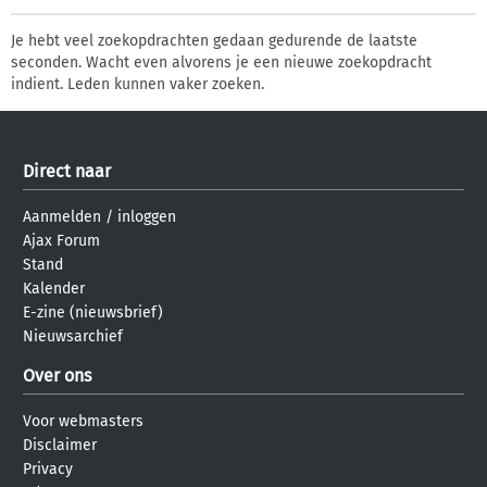
Je hebt veel zoekopdrachten gedaan gedurende de laatste
seconden. Wacht even alvorens je een nieuwe zoekopdracht
indient. Leden kunnen vaker zoeken.
Direct naar
Aanmelden
/
inloggen
Ajax Forum
Stand
Kalender
E-zine (nieuwsbrief)
Nieuwsarchief
Over ons
Voor webmasters
Disclaimer
Privacy