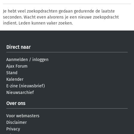
Je hebt veel zoekopdrachten gedaan gedurende de laatste
seconden. Wacht even alvorens je een nieuwe zoekopdracht
indient. Leden kunnen vaker zoeken.
Direct naar
Aanmelden
/
inloggen
Ajax Forum
Stand
Kalender
E-zine (nieuwsbrief)
Nieuwsarchief
Over ons
Voor webmasters
Disclaimer
Privacy