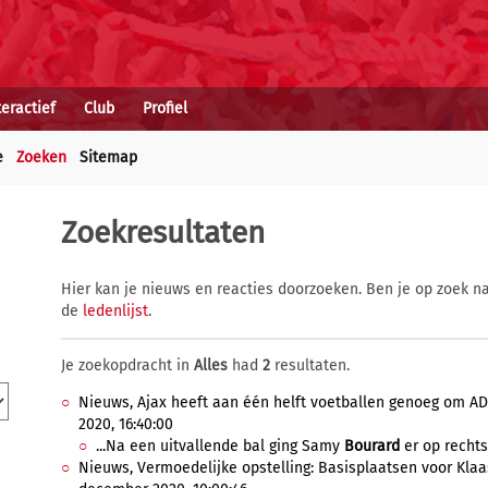
teractief
Club
Profiel
e
Zoeken
Sitemap
Zoekresultaten
Hier kan je nieuws en reacties doorzoeken. Ben je op zoek na
de
ledenlijst
.
Je zoekopdracht in
Alles
had
2
resultaten.
Nieuws, Ajax heeft aan één helft voetballen genoeg om A
2020, 16:40:00
...Na een uitvallende bal ging Samy
Bourard
er op rechts
Nieuws, Vermoedelijke opstelling: Basisplaatsen voor Klaa