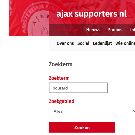
Voorpagina
Nieuws
Forums
In
Over ons
Social
Ledenlijst
Wie onlin
Zoekterm
Zoekterm
Zoekgebied