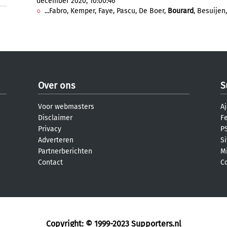
december 2020, 10:00:46
...Fabro, Kemper, Faye, Pascu, De Boer,
Bourard
, Besuijen,
Over ons
S
Voor webmasters
Aj
Disclaimer
F
Privacy
PS
Adverteren
S
Partnerberichten
M
Contact
C
Copyright: © 1999-2023
Supporters.nl