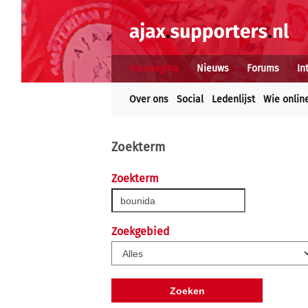
Voorpagina
Nieuws
Forums
In
Over ons
Social
Ledenlijst
Wie onlin
Zoekterm
Zoekterm
Zoekgebied