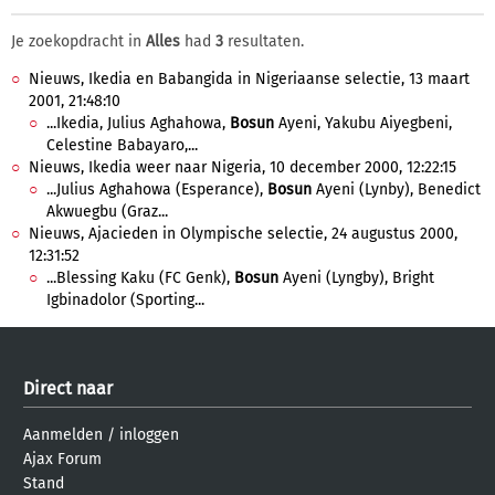
Je zoekopdracht in
Alles
had
3
resultaten.
Nieuws, Ikedia en Babangida in Nigeriaanse selectie, 13 maart
2001, 21:48:10
...Ikedia, Julius Aghahowa,
Bosun
Ayeni, Yakubu Aiyegbeni,
Celestine Babayaro,...
Nieuws, Ikedia weer naar Nigeria, 10 december 2000, 12:22:15
...Julius Aghahowa (Esperance),
Bosun
Ayeni (Lynby), Benedict
Akwuegbu (Graz...
Nieuws, Ajacieden in Olympische selectie, 24 augustus 2000,
12:31:52
...Blessing Kaku (FC Genk),
Bosun
Ayeni (Lyngby), Bright
Igbinadolor (Sporting...
Direct naar
Aanmelden
/
inloggen
Ajax Forum
Stand