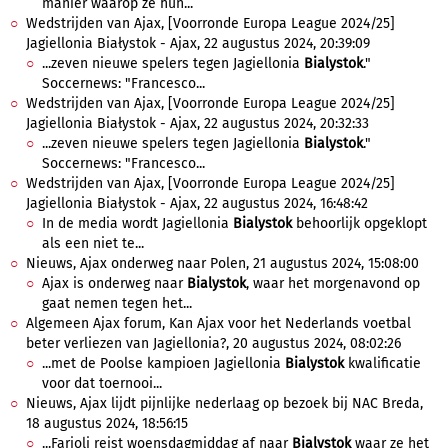
manier waarop ze hun...
Wedstrijden van Ajax, [Voorronde Europa League 2024/25]
Jagiellonia Białystok - Ajax, 22 augustus 2024, 20:39:09
...zeven nieuwe spelers tegen Jagiellonia
Bialystok
."
Soccernews: "Francesco...
Wedstrijden van Ajax, [Voorronde Europa League 2024/25]
Jagiellonia Białystok - Ajax, 22 augustus 2024, 20:32:33
...zeven nieuwe spelers tegen Jagiellonia
Bialystok
."
Soccernews: "Francesco...
Wedstrijden van Ajax, [Voorronde Europa League 2024/25]
Jagiellonia Białystok - Ajax, 22 augustus 2024, 16:48:42
In de media wordt Jagiellonia
Bialystok
behoorlijk opgeklopt
als een niet te...
Nieuws, Ajax onderweg naar Polen, 21 augustus 2024, 15:08:00
Ajax is onderweg naar
Bialystok
, waar het morgenavond op
gaat nemen tegen het...
Algemeen Ajax forum, Kan Ajax voor het Nederlands voetbal
beter verliezen van Jagiellonia?, 20 augustus 2024, 08:02:26
...met de Poolse kampioen Jagiellonia
Bialystok
kwalificatie
voor dat toernooi...
Nieuws, Ajax lijdt pijnlijke nederlaag op bezoek bij NAC Breda,
18 augustus 2024, 18:56:15
...Farioli reist woensdagmiddag af naar
Bialystok
waar ze het