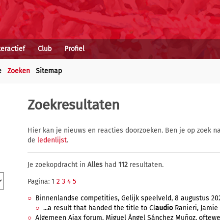
teractief
Club
Profiel
e
Zoeken
Sitemap
Zoekresultaten
Hier kan je nieuws en reacties doorzoeken. Ben je op zoek na
de
ledenlijst
.
Je zoekopdracht in
Alles
had
112
resultaten.
Pagina: 1
2
3
4
5
Binnenlandse competities, Gelijk speelveld, 8 augustus 202
...a result that handed the title to Cl
audio
Ranieri, Jamie 
Algemeen Ajax forum, Miguel Ángel Sánchez Muñoz, oftewel M