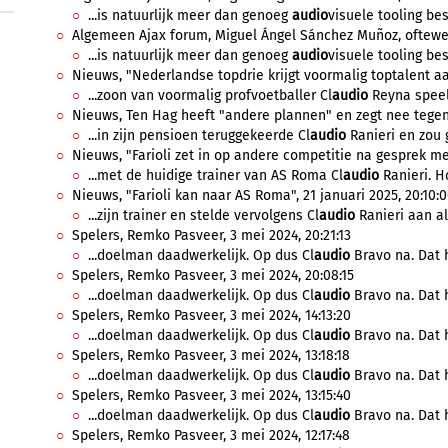
...is natuurlijk meer dan genoeg
audio
visuele tooling be
Algemeen Ajax forum, Miguel Ángel Sánchez Muñoz, oftewel M
...is natuurlijk meer dan genoeg
audio
visuele tooling be
Nieuws, "Nederlandse topdrie krijgt voormalig toptalent aa
...zoon van voormalig profvoetballer Cl
audio
Reyna speel
Nieuws, Ten Hag heeft "andere plannen" en zegt nee tegen 
...in zijn pensioen teruggekeerde Cl
audio
Ranieri en zou g
Nieuws, "Farioli zet in op andere competitie na gesprek me
...met de huidige trainer van AS Roma Cl
audio
Ranieri. Ho
Nieuws, "Farioli kan naar AS Roma", 21 januari 2025, 20:10:
...zijn trainer en stelde vervolgens Cl
audio
Ranieri aan al
Spelers, Remko Pasveer, 3 mei 2024, 20:21:13
...doelman daadwerkelijk. Op dus Cl
audio
Bravo na. Dat h
Spelers, Remko Pasveer, 3 mei 2024, 20:08:15
...doelman daadwerkelijk. Op dus Cl
audio
Bravo na. Dat h
Spelers, Remko Pasveer, 3 mei 2024, 14:13:20
...doelman daadwerkelijk. Op dus Cl
audio
Bravo na. Dat h
Spelers, Remko Pasveer, 3 mei 2024, 13:18:18
...doelman daadwerkelijk. Op dus Cl
audio
Bravo na. Dat h
Spelers, Remko Pasveer, 3 mei 2024, 13:15:40
...doelman daadwerkelijk. Op dus Cl
audio
Bravo na. Dat h
Spelers, Remko Pasveer, 3 mei 2024, 12:17:48