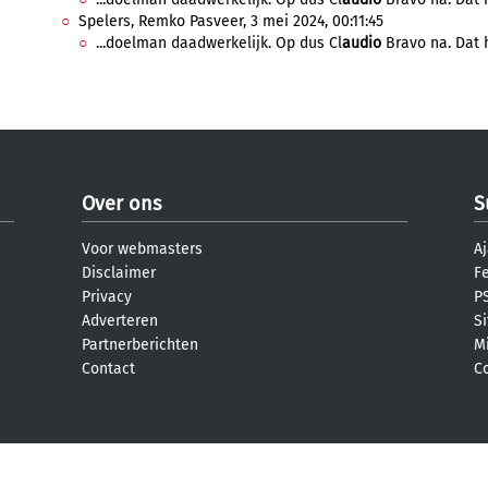
Spelers, Remko Pasveer, 3 mei 2024, 00:11:45
...doelman daadwerkelijk. Op dus Cl
audio
Bravo na. Dat h
Over ons
S
Voor webmasters
Aj
Disclaimer
F
Privacy
PS
Adverteren
S
Partnerberichten
M
Contact
C