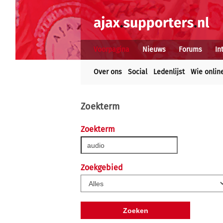
Voorpagina
Nieuws
Forums
In
Over ons
Social
Ledenlijst
Wie onlin
Zoekterm
Zoekterm
Zoekgebied