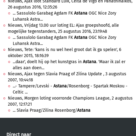
Nieuws, Ajax loot Standard Luik, Celta de Vigo en Panathinaikos,
26 augustus 2016, 12:35:26
... Sassulolo Garabag Agdam FK
Astana
OGC Nice Zory
Luhansk Astra...
Nieuws, Vrijdag 13.00 uur loting EL: Ajax groepshoofd, alle
mogelijke tegenstanders, 25 augustus 2016, 23:19:48
... Sassulolo Garabag Agdam FK
Astana
OGC Nice Zory
Luhansk Astra...
Nieuws, Tete: 'kans is nu wel heel groot dat ik ga spelen', 6
oktober 2015, 18:16:39
...daar', doelt hij op het kunstgras in
Astana
. 'Maar ik zal er
alles aan doen...
Nieuws, Ajax tegen Slavia Praag of Zilina Update , 3 augustus
2007, 10:44:18
...- Tampere/Levski -
Astana
/Rosenborg - Spartak Moskou -
Celtic ...
Nieuws, Morgen loting voorronde Champions League, 2 augustus
2007, 12:17:21
... Slavia Praag/Zilina Rosenborg/
Astana
Direct naar