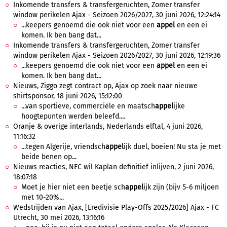
Inkomende transfers & transfergeruchten, Zomer transfer
window perikelen Ajax - Seizoen 2026/2027, 30 juni 2026, 12:24:14
...keepers genoemd die ook niet voor een
appel
en een ei
komen. Ik ben bang dat...
Inkomende transfers & transfergeruchten, Zomer transfer
window perikelen Ajax - Seizoen 2026/2027, 30 juni 2026, 12:19:36
...keepers genoemd die ook niet voor een
appel
en een ei
komen. Ik ben bang dat...
Nieuws, Ziggo zegt contract op, Ajax op zoek naar nieuwe
shirtsponsor, 18 juni 2026, 15:12:00
...van sportieve, commerciële en maatsch
appel
ijke
hoogtepunten werden beleefd....
Oranje & overige interlands, Nederlands elftal, 4 juni 2026,
11:16:32
...tegen Algerije, vriendsch
appel
ijk duel, boeien! Nu sta je met
beide benen op...
Nieuws reacties, NEC wil Kaplan definitief inlijven, 2 juni 2026,
18:07:18
Moet je hier niet een beetje sch
appel
ijk zijn (bijv 5-6 miljoen
met 10-20%...
Wedstrijden van Ajax, [Eredivisie Play-Offs 2025/2026] Ajax - FC
Utrecht, 30 mei 2026, 13:16:16