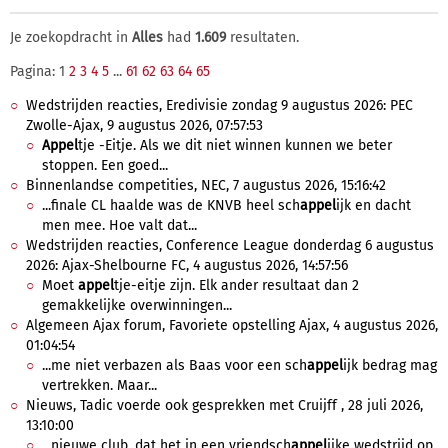
Je zoekopdracht in
Alles
had
1.609
resultaten.
Pagina: 1
2
3
4
5
...
61
62
63
64
65
Wedstrijden reacties, Eredivisie zondag 9 augustus 2026: PEC
Zwolle-Ajax, 9 augustus 2026, 07:57:53
Appel
tje -Eitje. Als we dit niet winnen kunnen we beter
stoppen. Een goed...
Binnenlandse competities, NEC, 7 augustus 2026, 15:16:42
...finale CL haalde was de KNVB heel sch
appel
ijk en dacht
men mee. Hoe valt dat...
Wedstrijden reacties, Conference League donderdag 6 augustus
2026: Ajax-Shelbourne FC, 4 augustus 2026, 14:57:56
Moet
appel
tje-eitje zijn. Elk ander resultaat dan 2
gemakkelijke overwinningen...
Algemeen Ajax forum, Favoriete opstelling Ajax, 4 augustus 2026,
01:04:54
...me niet verbazen als Baas voor een sch
appel
ijk bedrag mag
vertrekken. Maar...
Nieuws, Tadic voerde ook gesprekken met Cruijff , 28 juli 2026,
13:10:00
...nieuwe club, dat het in een vriendsch
appel
ijke wedstrijd op