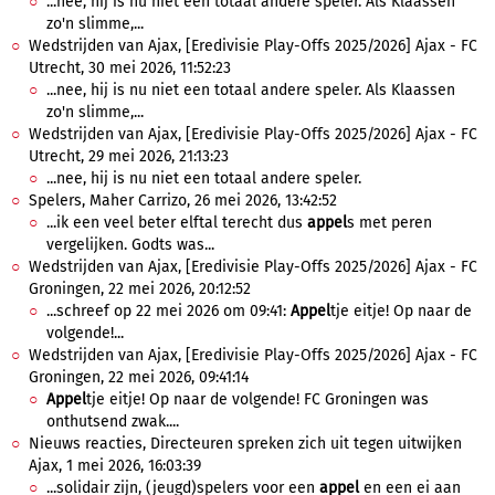
...nee, hij is nu niet een totaal andere speler. Als Klaassen
zo'n slimme,...
Wedstrijden van Ajax, [Eredivisie Play-Offs 2025/2026] Ajax - FC
Utrecht, 30 mei 2026, 11:52:23
...nee, hij is nu niet een totaal andere speler. Als Klaassen
zo'n slimme,...
Wedstrijden van Ajax, [Eredivisie Play-Offs 2025/2026] Ajax - FC
Utrecht, 29 mei 2026, 21:13:23
...nee, hij is nu niet een totaal andere speler.
Spelers, Maher Carrizo, 26 mei 2026, 13:42:52
...ik een veel beter elftal terecht dus
appel
s met peren
vergelijken. Godts was...
Wedstrijden van Ajax, [Eredivisie Play-Offs 2025/2026] Ajax - FC
Groningen, 22 mei 2026, 20:12:52
...schreef op 22 mei 2026 om 09:41:
Appel
tje eitje! Op naar de
volgende!...
Wedstrijden van Ajax, [Eredivisie Play-Offs 2025/2026] Ajax - FC
Groningen, 22 mei 2026, 09:41:14
Appel
tje eitje! Op naar de volgende! FC Groningen was
onthutsend zwak....
Nieuws reacties, Directeuren spreken zich uit tegen uitwijken
Ajax, 1 mei 2026, 16:03:39
...solidair zijn, (jeugd)spelers voor een
appel
en een ei aan