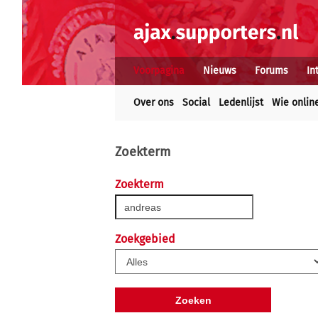
Voorpagina
Nieuws
Forums
In
Over ons
Social
Ledenlijst
Wie onlin
Zoekterm
Zoekterm
Zoekgebied